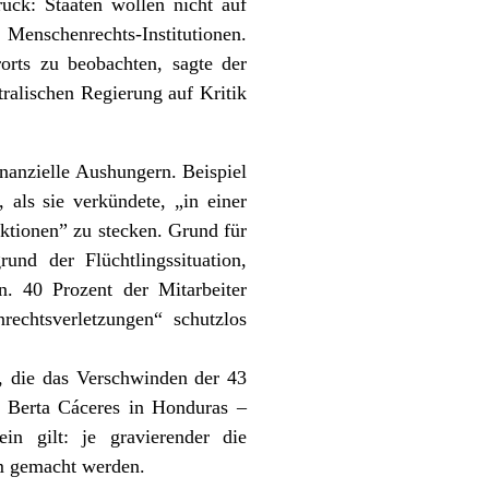
uck: Staaten wollen nicht auf
enschenrechts-Institutionen.
orts zu beobachten, sagte der
tralischen Regierung auf Kritik
nanzielle Aushungern. Beispiel
, als sie
verkündete
, „in einer
tionen” zu stecken. Grund für
und der Flüchtlingssituation,
n. 40 Prozent der Mitarbeiter
echtsverletzungen“ schutzlos
, die das Verschwinden der 43
n Berta Cáceres in Honduras –
in gilt: je gravierender die
m gemacht werden.