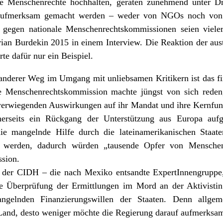
die Menschenrechte hochhalten, geraten zunehmend unter Dr
aufmerksam gemacht werden – weder von NGOs noch von M
gegen nationale Menschenrechtskommissionen seien vieler
Brian Burdekin 2015 in einem
Interview
. Die Reaktion der aus
erte dafür nur ein
Beispiel
.
 anderer Weg im Umgang mit unliebsamen Kritikern ist das fi
e Menschenrechtskommission machte jüngst von sich reden
werwiegenden Auswirkungen auf ihr Mandat und ihre Kernfunk
erseits ein Rückgang der Unterstützung aus Europa aufgr
die mangelnde Hilfe durch die lateinamerikanischen Staate
 werden, dadurch würden „tausende Opfer von Menschenr
ssion.
n der CIDH – die nach Mexiko entsandte ExpertInnengruppe
ie Überprüfung der Ermittlungen im Mord an der Aktivisti
angelnden Finanzierungswillen der Staaten. Denn allgeme
Land, desto weniger möchte die Regierung darauf aufmerksa