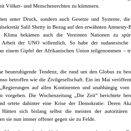
 mit Völker- und Menschenrechten zu kümmern.
ehen unter Druck, sondern auch Gesetze und Systeme, die
lsekretär Salil Shetty in Bezug auf den erwähnten Amnesty-B
he Klima bekämen auch die Vereinten Nationen zu spür
 Arbeit der UNO willentlich. So habe der sudanesische
an einem Gipfel der Afrikanischen Union teilgenommen – tro
ine beunruhigende Tendenz, die rund um den Globus zu beoba
so betroffen wie die Zivilgesellschaft. Ein im Mai veröffen
ie „Regierungen auf allen Kontinenten und unabhängig vom
tiven vorgehen. Die Wochenzeitung „Die Zeit”
berichtete
ber
d ortete dahinter eine Krise der Demokratie: Deren Akz
 Hätten sich bislang selbst die meisten der autoritären
n sie nun immer offener gegen sie zu Felde.