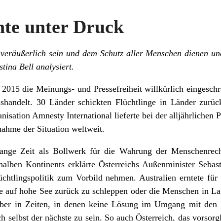
te unter Druck
veräußerlich sein und dem Schutz aller Menschen dienen un
stina Bell analysiert.
2015 die Meinungs- und Pressefreiheit willkürlich eingesch
sshandelt. 30 Länder schickten Flüchtlinge in Länder zurü
ation Amnesty International lieferte bei der alljährlichen Pr
fnahme
der Situation weltweit.
nge Zeit als Bollwerk für die Wahrung der Menschenrecht
halben Kontinents erklärte Österreichs Außenminister Sebas
lüchtlingspolitik zum Vorbild nehmen. Australien erntete f
te auf hohe See zurück zu schleppen oder die Menschen in La
 Aber in Zeiten, in denen keine Lösung im Umgang mit den
sich selbst der nächste zu sein. So auch Österreich, das vorsor