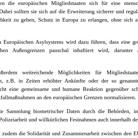
ten die europäischen Mitgliedstaaten sich für eine men
abei sollten sie sich auf die Erweiterung sicherer und regu
eit zu geben, Schutz in Europa zu erlangen, ohne sich au
Europäischen Asylsystems wird dazu führen, dass eine gr
chen Außengrenzen pauschal inhaftiert wird, darunter
ßerdem weitreichende Möglichkeiten für Mitgliedstaat
n, z.B. in Zeiten erhöhter Ankünfte oder der so genannte
ächt eine gemeinsame und humane Reaktion gegenüber sch
tfallmaßnahmen an den europäischen Grenzen normalisieren.
öhte Sammlung biometrischer Daten durch die Behörden, i
r Polizeiarbeit und willkürlichen Festnahmen auch innerhalb 
 zudem die Solidarität und Zusammenarbeit zwischen den EU-