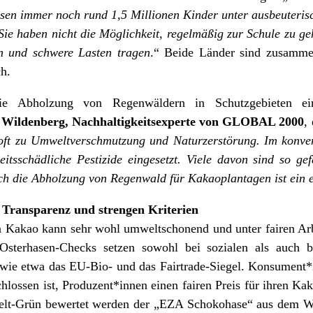
sen immer noch rund 1,5 Millionen Kinder unter ausbeuteris
 Sie haben nicht die Möglichkeit, regelmäßig zur Schule zu g
n und schwere Lasten tragen
.“ Beide Länder sind zusamme
h.
ie Abholzung von Regenwäldern in Schutzgebieten e
 Wildenberg, Nachhaltigkeitsexperte von GLOBAL 2000
,
 oft zu Umweltverschmutzung und Naturzerstörung. Im konv
itsschädliche Pestizide eingesetzt. Viele davon sind so ge
uch die Abholzung von Regenwald für Kakaoplantagen ist ein
t Transparenz und strengen Kriterien
n Kakao kann sehr wohl umweltschonend und unter fairen Arb
Osterhasen-Checks setzen sowohl bei sozialen als auch b
 wie etwa das EU-Bio- und das Fairtrade-Siegel. Konsument*
schlossen ist, Produzent*innen einen fairen Preis für ihren
ppelt-Grün bewertet werden der „EZA Schokohase“ aus dem We