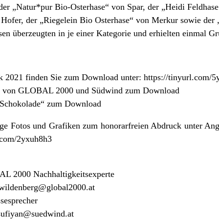
 der „Natur*pur Bio-Osterhase“ von Spar, der „Heidi Feldhas
 Hofer, der „Riegelein Bio Osterhase“ von Merkur sowie der „
hasen überzeugten in je einer Kategorie und erhielten einmal 
k 2021 finden Sie zum Download unter:
https://tinyurl.com/
ck von GLOBAL 2000 und Südwind zum
Download
e Schokolade“ zum
Download
ge Fotos und Grafiken zum honorarfreien Abdruck unter Ang
rl.com/2yxuh8h3
L 2000 Nachhaltigkeitsexperte
.wildenberg@global2000.at
sesprecher
sufiyan@suedwind.at