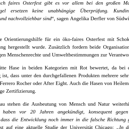
sch faires Osterfest gibt es vor allem bei den großen Ma
iegel ersetzen keine unabhängige Überprüfung. Kund
 und nachvollziehbar sind
“, sagen Angelika Derfler von Südw
 Orientierungshilfe für ein öko-faires Osterfest mit Scho
g hergestellt wurde. Zusätzlich fordern beide Organisatio
gen Menschenrechte und Umweltbestimmungen zur Verantwor
itte Hase in beiden Kategorien mit Rot bewertet, da bei 
ig ist, dass unter den durchgefallenen Produkten mehrere se
 Ferrero Rocher oder After Eight. Auch die Hasen von Heilem
ge Zertifizierung.
bau stehen die Ausbeutung von Mensch und Natur weiterh
 haben vor 20 Jahren angekündigt, konsequent gegen 
 dass die Entwicklung noch immer in die falsche Richtung 
t auf eine aktuelle
Studie der Universität Chicago
:
„In d