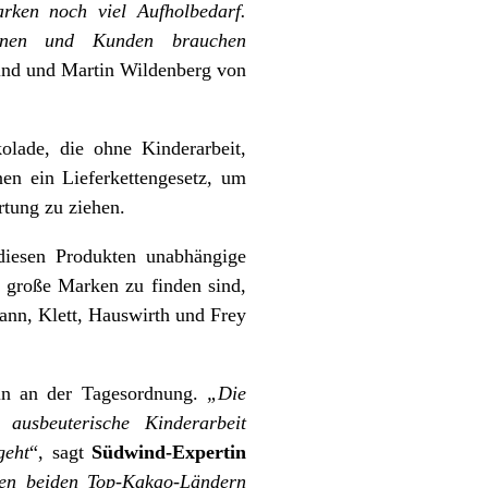
rken noch viel Aufholbedarf.
innen und Kunden brauchen
ind und Martin Wildenberg von
kolade, die ohne Kinderarbeit,
nen ein Lieferkettengesetz, um
tung zu ziehen.
diesen Produkten unabhängige
hr große Marken zu finden sind,
ann, Klett, Hauswirth und Frey
in an der Tagesordnung.
„Die
ausbeuterische Kinderarbeit
geht
“, sagt
Südwind-Expertin
en beiden Top-Kakao-Ländern