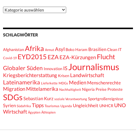
Kategorien
SCHLAGWÖRTER
Afrika
Asyl
Brasilien
Afghanistan
Boko Haram
Clean IT
Armut
EYD2015
Flucht
EZA
EZA-Kürzungen
Covid-19
Journalismus
Globaler Süden
IS
Innovation
Kriegsberichterstattung
Landwirtschaft
Krisen
Lateinamerika
Medien
Menschenrechte
Lieferkette
MDGs
Migration
Mittelamerika
Nigeria
Preise
Proteste
Nachhaltigkeit
SDGs
Sebastian Kurz
Sportgroßereignisse
soziale Verantwortung
Tipps
UNO
Syrien
Ungleichheit
UNHCR
Südafrika
Tourismus
Uganda
Wirtschaft
Ägypten
Äthiopien