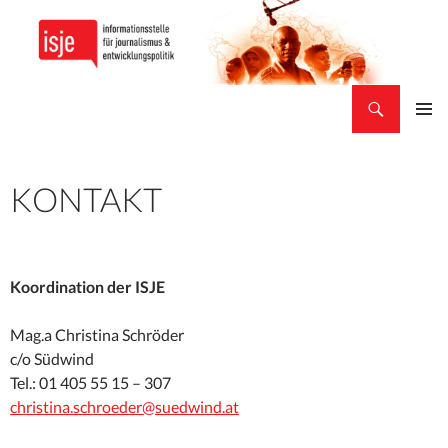
Suchen
isje
ZUM
PRIMÄR
INHALT
MENÜ
SPRINGEN
KONTAKT
Koordination der ISJE
Mag.a Christina Schröder
c/o Südwind
Tel.: 01 405 55 15 – 307
christina.schroeder@suedwind.at