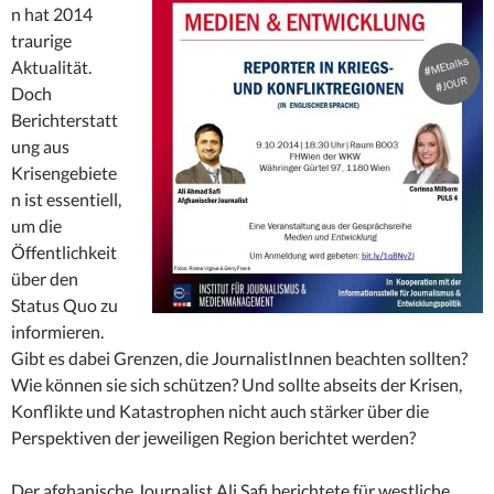
n hat 2014
traurige
Aktualität.
Doch
Berichterstatt
ung aus
Krisengebiete
n ist es
sentiell,
um die
Öffentlichkeit
über den
Status Quo zu
informieren.
Gibt es dabei Grenzen, die JournalistInnen beachten sollten?
Wie können sie sich schützen? Und sollte abseits der Krisen,
Konflikte und Katastrophen nicht auch stärker über die
Perspektiven der jeweiligen Region berichtet werden?
Der afghanische Journalist Ali Safi berichtete für westliche