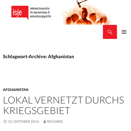
Suchen
isje
ZUM
PRIMÄR
INHALT
MENÜ
SPRINGEN
Schlagwort-Archive: Afghanistan
AFGHANISTAN
LOKAL VERNETZT DURCHS
KRIEGSGEBIET
10. OKTOBER 2014
RICHARD