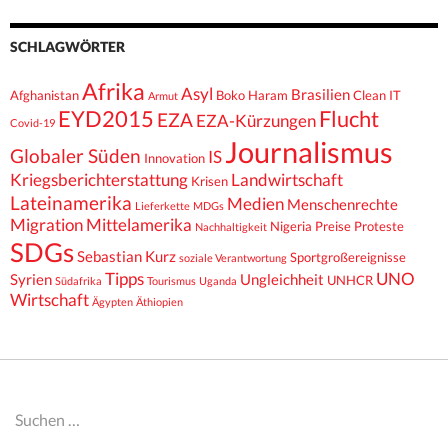
SCHLAGWÖRTER
Afrika
Asyl
Brasilien
Afghanistan
Boko Haram
Clean IT
Armut
EYD2015
Flucht
EZA
EZA-Kürzungen
Covid-19
Journalismus
Globaler Süden
IS
Innovation
Kriegsberichterstattung
Landwirtschaft
Krisen
Lateinamerika
Medien
Menschenrechte
Lieferkette
MDGs
Migration
Mittelamerika
Nigeria
Preise
Proteste
Nachhaltigkeit
SDGs
Sebastian Kurz
Sportgroßereignisse
soziale Verantwortung
Tipps
UNO
Syrien
Ungleichheit
UNHCR
Südafrika
Tourismus
Uganda
Wirtschaft
Ägypten
Äthiopien
Suchen
nach: