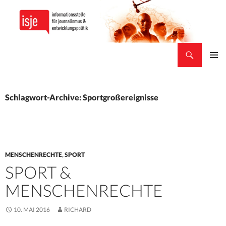
Suchen
isje
ZUM
PRIMÄR
INHALT
MENÜ
SPRINGEN
Schlagwort-Archive: Sportgroßereignisse
MENSCHENRECHTE
,
SPORT
SPORT &
MENSCHENRECHTE
10. MAI 2016
RICHARD