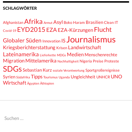
SCHLAGWÖRTER
Afrika
Asyl
Brasilien
Afghanistan
Boko Haram
Clean IT
Armut
EYD2015
Flucht
EZA
EZA-Kürzungen
Covid-19
Journalismus
Globaler Süden
IS
Innovation
Kriegsberichterstattung
Landwirtschaft
Krisen
Lateinamerika
Medien
Menschenrechte
Lieferkette
MDGs
Migration
Mittelamerika
Nigeria
Preise
Proteste
Nachhaltigkeit
SDGs
Sebastian Kurz
Sportgroßereignisse
soziale Verantwortung
Tipps
UNO
Syrien
Ungleichheit
UNHCR
Südafrika
Tourismus
Uganda
Wirtschaft
Ägypten
Äthiopien
Suchen
nach: