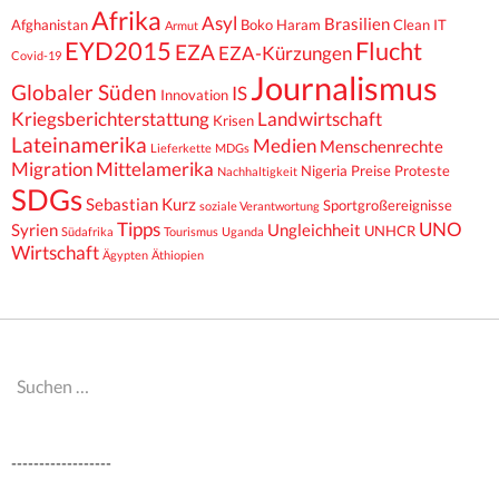
Afrika
Asyl
Brasilien
Afghanistan
Boko Haram
Clean IT
Armut
EYD2015
Flucht
EZA
EZA-Kürzungen
Covid-19
Journalismus
Globaler Süden
IS
Innovation
Kriegsberichterstattung
Landwirtschaft
Krisen
Lateinamerika
Medien
Menschenrechte
Lieferkette
MDGs
Migration
Mittelamerika
Nigeria
Preise
Proteste
Nachhaltigkeit
SDGs
Sebastian Kurz
Sportgroßereignisse
soziale Verantwortung
Tipps
UNO
Syrien
Ungleichheit
UNHCR
Südafrika
Tourismus
Uganda
Wirtschaft
Ägypten
Äthiopien
Suchen
nach:
------------------