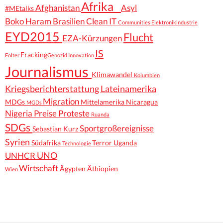
Afrika
Afghanistan
Asyl
#MEtalks
Boko Haram
Brasilien
Clean IT
Communities
Elektronikindustrie
EYD2015
Flucht
EZA-Kürzungen
IS
Fracking
Folter
Genozid
Innovation
Journalismus
Klimawandel
Kolumbien
Kriegsberichterstattung
Lateinamerika
Migration
MDGs
Mittelamerika
Nicaragua
MGDs
Nigeria
Preise
Proteste
Ruanda
SDGs
Sportgroßereignisse
Sebastian Kurz
Syrien
Südafrika
Terror
Uganda
Technologie
UNO
UNHCR
Wirtschaft
Ägypten
Äthiopien
Wien