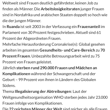
Weltweit sind Frauen deutlich gefährdeter, keinen Job zu
finden als Männer. Die
Arbeitslosigkeitsraten
junger Frauen
sind in Nordafrika und arabischen Staaten doppelt so hoch wie
die der jungen Männer.
In
Ruanda
ist seit 2003 in der Verfassung ein
Frauenanteil
im
Parlament von 30 Prozent festgeschrieben. Aktuell sind 61
Prozent der Abgeordneten Frauen.
Mehrfache Herausforderung Coronakrise(n): Global gesehen
arbeiten im gesamten
Gesundheits- und Care-Bereich
zu
70
Prozent Frauen
. Unbezahlte Betreuungsarbeit wird zu 75
Prozent von Frauen geleistet.
Jährlich
sterben rund 290.000 Frauen und Mädchen an
Komplikationen
während der Schwangerschaft und der
Geburt – 99 Prozent von ihnen in Ländern des Globalen
Südens.
Thema
Illegalisierung der Abtreibungen
: Laut der
Weltgesundheitsorganisation WHO sterben jedes Jahr 23.000
Frauen infolge von Komplikationen.
Die
22 reichsten Männer der Welt
sind reicher als alle Frauen