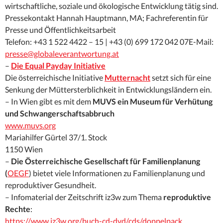
wirtschaftliche, soziale und ökologische Entwicklung tätig sind.
Pressekontakt Hannah Hauptmann, MA; Fachreferentin für
Presse und Öffentlichkeitsarbeit
Telefon: +43 1 522 4422 – 15 | +43 (0) 699 172 042 07E-Mail:
presse@globaleverantwortung.at
–
Die Equal Payday Initiative
Die österreichische Initiative
Mutternacht
setzt sich für eine
Senkung der Müttersterblichkeit in Entwicklungsländern ein.
– In Wien gibt es mit dem
MUVS ein Museum für Verhütung
und Schwangerschaftsabbruch
www.muvs.org
Mariahilfer Gürtel 37/1. Stock
1150 Wien
–
Die Österreichische Gesellschaft für Familienplanung
(
OEGF
) bietet viele Informationen zu Familienplanung und
reproduktiver Gesundheit.
– Infomaterial der Zeitschrift iz3w zum Thema
reproduktive
Rechte
:
https://www.iz3w.org/buch-cd-dvd/cds/doppelpack