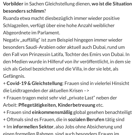
Vorbilder
in Sachen Gleichstellung dienen,
wo ist die Situation
besonders schlimm
?
Ruanda etwa macht diesbezüglich immer wieder positive
Schlagzeilen, verfügt über eine hohe Anzahl weiblicher
Abgeordnete im Parlament.
Negativ „auffällig“ ist zum Beispiel hingegen immer wieder
besonders Saudi-Arabien oder aktuell auch Dubai, rund um
den Fall von Prinzessin Latifa, Tochter des Emirs von Dubai. In
den Medien wurde in Hilferuf von ihr veröffentlicht, in dem sie
sich als Geisel bezeichnet und die Villa, in der sie lebt, als
Gefängnis.
+
Covid-19 & Gleichstellung
: Frauen sind in vielerlei Hinsicht
die Leidtragenden der aktuellen Krisen –>
+ Frauen tragen meist sehr viel „private Last“ neben der
Arbeit:
Pflegetätigkeiten, Kinderbetreuung
etc.
+ Frauen sind
einkommensmäßig
global gesehen benachteiligt
+ Oftmals sind es Frauen, die in
sozialen Berufen
tätig sind
+ Im
informellen Sektor
, also Jobs ohne Absicherung und
einen formellen Rahmen, sind auch besonders Frauen im