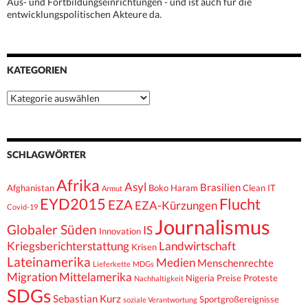
Aus- und Fortbildungseinrichtungen - und ist auch für die
entwicklungspolitischen Akteure da.
KATEGORIEN
Kategorien
SCHLAGWÖRTER
Afrika
Asyl
Brasilien
Afghanistan
Boko Haram
Clean IT
Armut
EYD2015
Flucht
EZA
EZA-Kürzungen
Covid-19
Journalismus
Globaler Süden
IS
Innovation
Kriegsberichterstattung
Landwirtschaft
Krisen
Lateinamerika
Medien
Menschenrechte
Lieferkette
MDGs
Migration
Mittelamerika
Nigeria
Preise
Proteste
Nachhaltigkeit
SDGs
Sebastian Kurz
Sportgroßereignisse
soziale Verantwortung