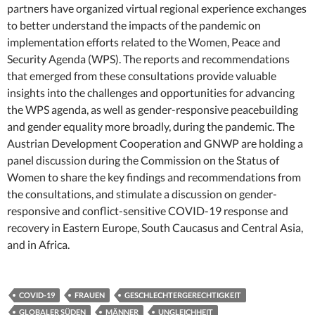
partners have organized virtual regional experience exchanges
to better understand the impacts of the pandemic on
implementation efforts related to the Women, Peace and
Security Agenda (WPS). The reports and recommendations
that emerged from these consultations provide valuable
insights into the challenges and opportunities for advancing
the WPS agenda, as well as gender-responsive peacebuilding
and gender equality more broadly, during the pandemic. The
Austrian Development Cooperation and GNWP are holding a
panel discussion during the Commission on the Status of
Women to share the key findings and recommendations from
the consultations, and stimulate a discussion on gender-
responsive and conflict-sensitive COVID-19 response and
recovery in Eastern Europe, South Caucasus and Central Asia,
and in Africa.
COVID-19
FRAUEN
GESCHLECHTERGERECHTIGKEIT
GLOBALER SÜDEN
MÄNNER
UNGLEICHHEIT