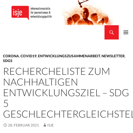
Suchen
isje
ZUM
PRIMÄR
INHALT
MENÜ
SPRINGEN
CORONA
,
COVID19
,
ENTWICKLUNGSZUSAMMENARBEIT
,
NEWSLETTER
,
SDGS
​RECHERCHELISTE ZUM
NACHHALTIGEN
ENTWICKLUNGSZIEL – SDG
5
GESCHLECHTERGLEICHSTE
28. FEBRUAR 2021
ISJE