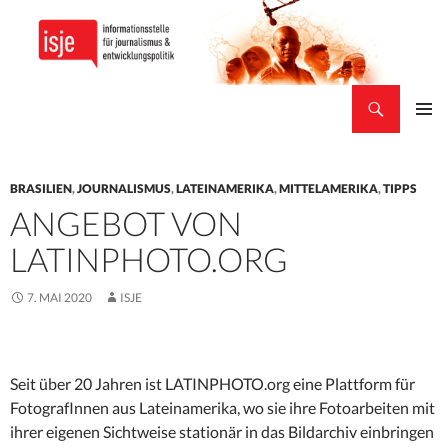
Suchen
isje
ZUM
PRIMÄR
INHALT
MENÜ
SPRINGEN
BRASILIEN
,
JOURNALISMUS
,
LATEINAMERIKA
,
MITTELAMERIKA
,
TIPPS
ANGEBOT VON
LATINPHOTO.ORG
7. MAI 2020
ISJE
Seit über 20 Jahren ist LATINPHOTO.org eine Plattform für
FotografInnen aus Lateinamerika, wo sie ihre Fotoarbeiten mit
ihrer eigenen Sichtweise stationär in das Bildarchiv einbringen