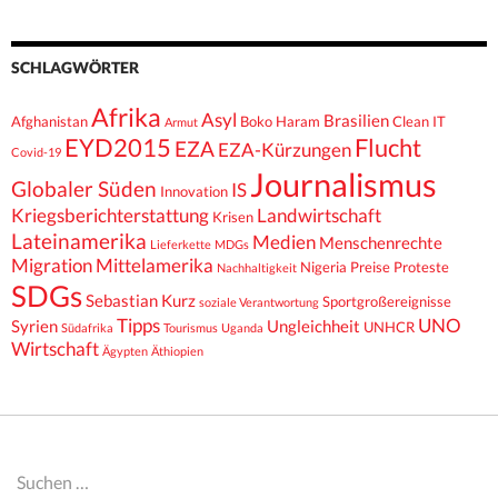
SCHLAGWÖRTER
Afrika
Asyl
Brasilien
Afghanistan
Boko Haram
Clean IT
Armut
EYD2015
Flucht
EZA
EZA-Kürzungen
Covid-19
Journalismus
Globaler Süden
IS
Innovation
Kriegsberichterstattung
Landwirtschaft
Krisen
Lateinamerika
Medien
Menschenrechte
Lieferkette
MDGs
Migration
Mittelamerika
Nigeria
Preise
Proteste
Nachhaltigkeit
SDGs
Sebastian Kurz
Sportgroßereignisse
soziale Verantwortung
Tipps
UNO
Syrien
Ungleichheit
UNHCR
Südafrika
Tourismus
Uganda
Wirtschaft
Ägypten
Äthiopien
Suchen
nach: