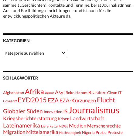
sammelt „Geschichten“, Kontakte und Termine, berät JournalistInnen,
Aus- und Fortbildungseinrichtungen - und ist auch für die
entwicklungspolitischen Akteure da.
KATEGORIEN
Kategorien
SCHLAGWÖRTER
Afrika
Asyl
Brasilien
Afghanistan
Boko Haram
Clean IT
Armut
EYD2015
Flucht
EZA
EZA-Kürzungen
Covid-19
Journalismus
Globaler Süden
IS
Innovation
Kriegsberichterstattung
Landwirtschaft
Krisen
Lateinamerika
Medien
Menschenrechte
Lieferkette
MDGs
Migration
Mittelamerika
Nigeria
Preise
Proteste
Nachhaltigkeit