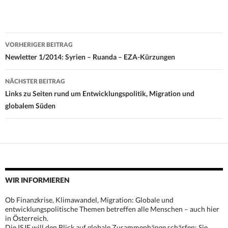
Beitrags-
VORHERIGER BEITRAG
Navigation
Newletter 1/2014: Syrien – Ruanda – EZA-Kürzungen
NÄCHSTER BEITRAG
Links zu Seiten rund um Entwicklungspolitik, Migration und
globalem Süden
WIR INFORMIEREN
Ob Finanzkrise, Klimawandel, Migration: Globale und
entwicklungspolitische Themen betreffen alle Menschen – auch hier
in Österreich.
Die ISJE will den Blick auf globale Zusammenhänge schärfen: Sie