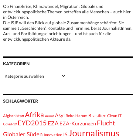
Ob Finanzkrise, Klimawandel, Migration: Globale und
entwicklungspolitische Themen betreffen alle Menschen – auch hier
in Österreich.
Die ISJE will den Blick auf globale Zusammenhänge schärfen: Sie
sammelt „Geschichten“, Kontakte und Termine, berät JournalistInnen,
Aus- und Fortbildungseinrichtungen - und ist auch für die
entwicklungspolitischen Akteure da.
KATEGORIEN
Kategorien
SCHLAGWÖRTER
Afrika
Asyl
Brasilien
Afghanistan
Boko Haram
Clean IT
Armut
EYD2015
Flucht
EZA
EZA-Kürzungen
Covid-19
Journalismus
Globaler Süden
IS
Innovation