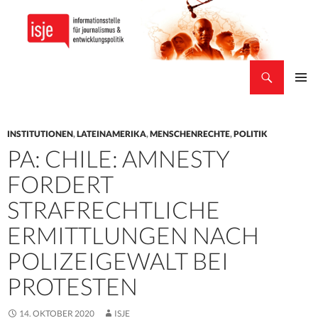
Suchen
isje
ZUM
PRIMÄR
INHALT
MENÜ
SPRINGEN
INSTITUTIONEN
,
LATEINAMERIKA
,
MENSCHENRECHTE
,
POLITIK
PA: CHILE: AMNESTY
FORDERT
STRAFRECHTLICHE
ERMITTLUNGEN NACH
POLIZEIGEWALT BEI
PROTESTEN
14. OKTOBER 2020
ISJE