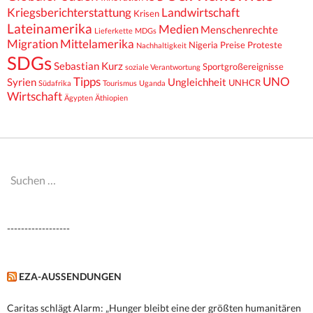
Kriegsberichterstattung
Landwirtschaft
Krisen
Lateinamerika
Medien
Menschenrechte
Lieferkette
MDGs
Migration
Mittelamerika
Nigeria
Preise
Proteste
Nachhaltigkeit
SDGs
Sebastian Kurz
Sportgroßereignisse
soziale Verantwortung
Tipps
UNO
Syrien
Ungleichheit
UNHCR
Südafrika
Tourismus
Uganda
Wirtschaft
Ägypten
Äthiopien
Suchen
nach:
------------------
EZA-AUSSENDUNGEN
Caritas schlägt Alarm: „Hunger bleibt eine der größten humanitären