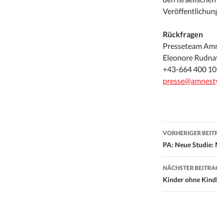
Veröffentlichung
Rückfragen
Presseteam Amne
Eleonore Rudna
+43-664 400 10
presse@amnesty
Beitrags-
VORHERIGER BEIT
Navigati
PA: Neue Studie: 
NÄCHSTER BEITRA
Kinder ohne Kind