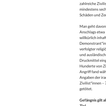
zahlreiche Zivil
mindestens sech
Schäden und Zer
Man geht davon 
Anschlags etwa 
willkürlich inha
Demonstrant*inn
verfolgter reli
und ausländische
Druckmittel eing
Hunderte von Zi
Angriff fand wä
Angaben der ir
Zivilist*innen –
getötet.
Gefängnis gilt a
Ziel