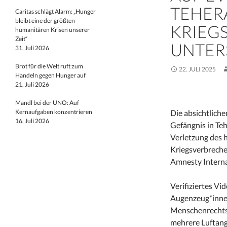
TEHER
Caritas schlägt Alarm: „Hunger
bleibt eine der größten
KRIEG
humanitären Krisen unserer
Zeit“
UNTER
31. Juli 2026
Brot für die Welt ruft zum
22. JULI 2025
Handeln gegen Hunger auf
21. Juli 2026
Mandl bei der UNO: Auf
Kernaufgaben konzentrieren
Die absichtlichen
16. Juli 2026
Gefängnis in Teh
Verletzung des 
Kriegsverbrechen
Amnesty Interna
Verifiziertes Vi
Augenzeug*inne
Menschenrechtsve
mehrere Luftangr