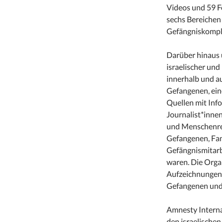
Videos und 59 F
sechs Bereichen
Gefängniskomple
Darüber hinaus 
israelischer un
innerhalb und a
Gefangenen, ein
Quellen mit Inf
Journalist*inne
und Menschenrec
Gefangenen, Fa
Gefängnismitarb
waren. Die Orga
Aufzeichnungen 
Gefangenen und 
Amnesty Internat
den israelische