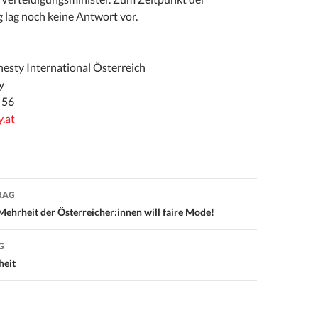
 lag noch keine Antwort vor.
sty International Österreich
y
 56
.at
RAG
on
Mehrheit der Österreicher:innen will faire Mode!
G
heit