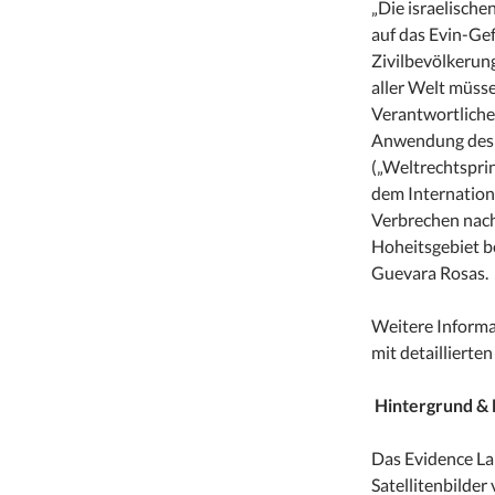
„Die israelische
auf das Evin-Ge
Zivilbevölkerun
aller Welt müssen
Verantwortliche
Anwendung des G
(„Weltrechtspri
dem Internationa
Verbrechen nach
Hoheitsgebiet b
Guevara Rosas.
Weitere Informa
mit detaillierte
Hintergrund &
Das Evidence La
Satellitenbilder