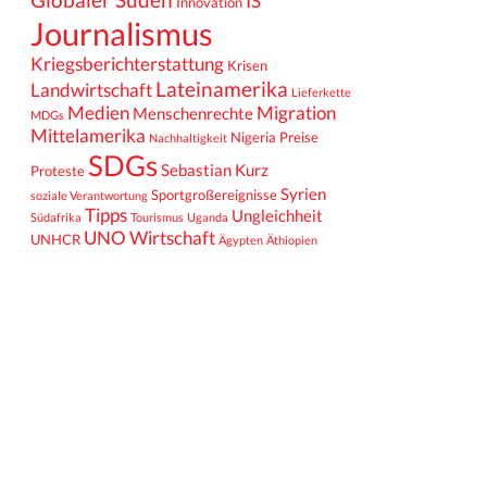
IS
Innovation
Journalismus
Kriegsberichterstattung
Krisen
Lateinamerika
Landwirtschaft
Lieferkette
Medien
Migration
Menschenrechte
MDGs
Mittelamerika
Nigeria
Preise
Nachhaltigkeit
SDGs
Sebastian Kurz
Proteste
Syrien
Sportgroßereignisse
soziale Verantwortung
Tipps
Ungleichheit
Südafrika
Tourismus
Uganda
UNO
Wirtschaft
UNHCR
Ägypten
Äthiopien