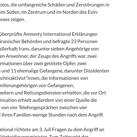
otos, die umfangreiche Schäden und Zerstörungen in
 im Süden, im Zentrum und im Norden des Evin-
xes zeigen.
überprüfte Amnesty International Erklärungen
d iranischer Behörden und befragte 23 Personen
ußerhalb Irans, darunter sieben Angehörige von
en Anwohner, der Zeuge des Angriffs war, zwei
ormationen über zwei getötete Opfer, zwei
n und 11 ehemalige Gefangene, darunter Dissidenten
htsaktivist*innen, die Informationen von
milienangehörigen von Gefangenen,
eitern und Rettungsdiensten erhielten, die vor Ort
nisation erhielt außerdem von einer Quelle die
von vier Telefongesprächen zwischen vier
ihren Familien wenige Stunden nach dem Angriff.
ional richtete am 3. Juli Fragen zu dem Angriff an
n Verteidigungsminister. Zum Zeitpunkt der