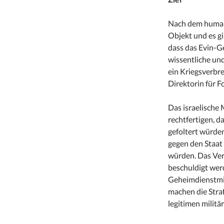
Nach dem humanit
Objekt und es gi
dass das Evin-Ge
wissentliche und
ein Kriegsverbre
Direktorin für 
Das israelische 
rechtfertigen, d
gefoltert würde
gegen den Staat
würden. Das Ver
beschuldigt wer
Geheimdienstmit
machen die Straf
legitimen militä