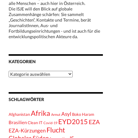
alle Menschen – auch hier in Österreich.
Die ISJE will den Blick auf globale
Zusammenhänge schärfen: Sie sammelt
„Geschichten“, Kontakte und Termine, berät
JournalistInnen, Aus- und
Fortbildungseinrichtungen - und ist auch für die
entwicklungspolitischen Akteure da.
KATEGORIEN
Kategorien
SCHLAGWÖRTER
Afrika
Asyl
Afghanistan
Boko Haram
Armut
EYD2015
EZA
Brasilien
Clean IT
Covid-19
Flucht
EZA-Kürzungen
Globaler Süden