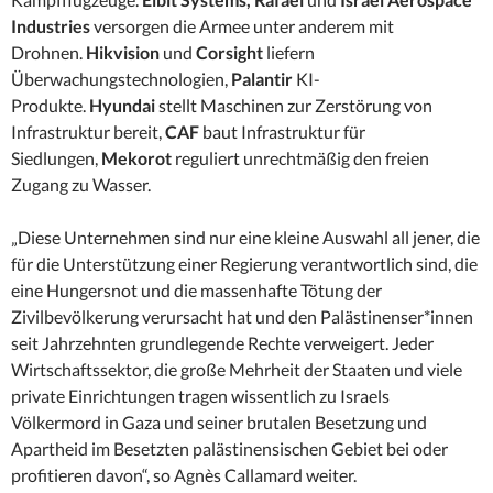
Industries
versorgen die Armee unter anderem mit
Drohnen.
Hikvision
und
Corsight
liefern
Überwachungstechnologien,
Palantir
KI-
Produkte.
Hyundai
stellt Maschinen zur Zerstörung von
Infrastruktur bereit,
CAF
baut Infrastruktur für
Siedlungen,
Mekorot
reguliert unrechtmäßig den freien
Zugang zu Wasser.
„Diese Unternehmen sind nur eine kleine Auswahl all jener, die
für die Unterstützung einer Regierung verantwortlich sind, die
eine Hungersnot und die massenhafte Tötung der
Zivilbevölkerung verursacht hat und den Palästinenser*innen
seit Jahrzehnten grundlegende Rechte verweigert. Jeder
Wirtschaftssektor, die große Mehrheit der Staaten und viele
private Einrichtungen tragen wissentlich zu Israels
Völkermord in Gaza und seiner brutalen Besetzung und
Apartheid im Besetzten palästinensischen Gebiet bei oder
profitieren davon“, so Agnès Callamard weiter.