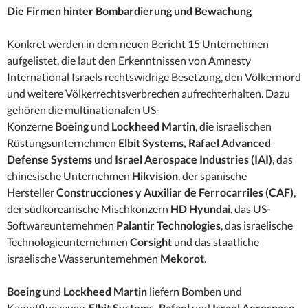
Die Firmen hinter Bombardierung und Bewachung
Konkret werden in dem neuen Bericht 15 Unternehmen
aufgelistet, die laut den Erkenntnissen von Amnesty
International Israels rechtswidrige Besetzung, den Völkermord
und weitere Völkerrechtsverbrechen aufrechterhalten. Dazu
gehören die multinationalen US-
Konzerne
Boeing
und
Lockheed Martin
, die israelischen
Rüstungsunternehmen
Elbit Systems, Rafael Advanced
Defense Systems
und
Israel Aerospace Industries (IAI)
, das
chinesische Unternehmen
Hikvision
, der spanische
Hersteller
Construcciones y Auxiliar de Ferrocarriles (CAF)
,
der südkoreanische Mischkonzern
HD Hyundai
, das US-
Softwareunternehmen
Palantir
Technologies
, das israelische
Technologieunternehmen
Corsight
und das staatliche
israelische Wasserunternehmen
Mekorot
.
Boeing
und
Lockheed Martin
liefern Bomben und
Kampfflugzeuge.
Elbit Systems, Rafael
und
Israel Aerospace