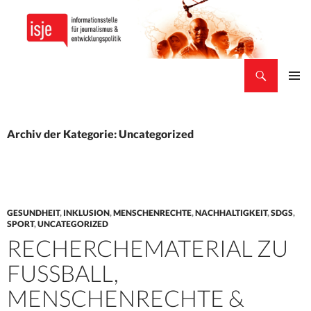
Suchen
isje
ZUM
PRIMÄR
INHALT
MENÜ
SPRINGEN
Archiv der Kategorie: Uncategorized
GESUNDHEIT
,
INKLUSION
,
MENSCHENRECHTE
,
NACHHALTIGKEIT
,
SDGS
,
SPORT
,
UNCATEGORIZED
RECHERCHEMATERIAL ZU
FUSSBALL, M
ENSCHENRECHTE & S