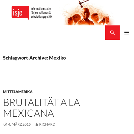
Suchen
isje
ZUM
PRIMÄR
INHALT
MENÜ
SPRINGEN
Schlagwort-Archive: Mexiko
MITTELAMERIKA
BRUTALITÄT A LA
MEXICANA
4. MÄRZ 2015
RICHARD