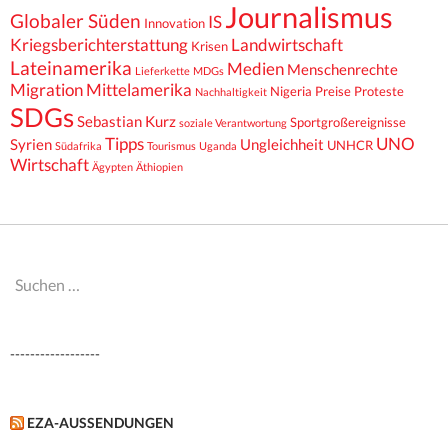
Journalismus
Globaler Süden
IS
Innovation
Kriegsberichterstattung
Landwirtschaft
Krisen
Lateinamerika
Medien
Menschenrechte
Lieferkette
MDGs
Migration
Mittelamerika
Nigeria
Preise
Proteste
Nachhaltigkeit
SDGs
Sebastian Kurz
Sportgroßereignisse
soziale Verantwortung
Tipps
UNO
Syrien
Ungleichheit
UNHCR
Südafrika
Tourismus
Uganda
Wirtschaft
Ägypten
Äthiopien
Suchen
nach:
------------------
EZA-AUSSENDUNGEN