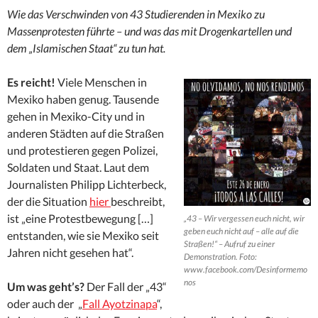
Wie das Verschwinden von 43 Studierenden in Mexiko zu
Massenprotesten führte – und was das mit Drogenkartellen und
dem „Islamischen Staat“ zu tun hat.
Es reicht!
Viele Menschen in
Mexiko haben genug. Tausende
gehen in Mexiko-City und in
anderen Städten auf die Straßen
und protestieren gegen Polizei,
Soldaten und Staat. Laut dem
Journalisten Philipp Lichterbeck,
der die Situation
hier
beschreibt,
ist „eine Protestbewegung […]
„43 – Wir vergessen euch nicht, wir
geben euch nicht auf – alle auf die
entstanden, wie sie Mexiko seit
Straßen!“ – Aufruf zu einer
Jahren nicht gesehen hat“.
Demonstration. Foto:
www.facebook.com/Desinformemo
nos
Um was geht’s?
Der Fall der „43“
oder auch der „
Fall Ayotzinapa
“,