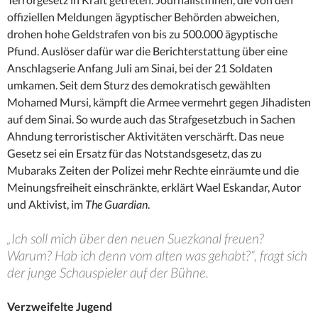
offiziellen Meldungen ägyptischer Behörden abweichen,
drohen hohe Geldstrafen von bis zu 500.000 ägyptische
Pfund. Auslöser dafür war die Berichterstattung über eine
Anschlagserie Anfang Juli am Sinai, bei der 21 Soldaten
umkamen. Seit dem Sturz des demokratisch gewählten
Mohamed Mursi, kämpft die Armee vermehrt gegen Jihadisten
auf dem Sinai. So wurde auch das Strafgesetzbuch in Sachen
Ahndung terroristischer Aktivitäten verschärft. Das neue
Gesetz sei ein Ersatz für das Notstandsgesetz, das zu
Mubaraks Zeiten der Polizei mehr Rechte einräumte und die
Meinungsfreiheit einschränkte, erklärt Wael Eskandar, Autor
und Aktivist, im
The Guardian
.
„Ich soll mich über den neuen Suezkanal freuen?
Warum? Hab ich denn vom alten was gehabt?“, fragt sich
der junge Schauspieler auf der Bühne.
Verzweifelte Jugend