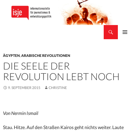
Suchen
isje
ZUM
PRIMÄR
INHALT
MENÜ
SPRINGEN
ÄGYPTEN
,
ARABISCHE REVOLUTIONEN
DIE SEELE DER
REVOLUTION LEBT NOCH
9. SEPTEMBER 2015
CHRISTINE
Von Nermin Ismail
Stau. Hitze. Auf den Straßen Kairos geht nichts weiter. Laute