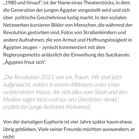
„1980 und hinauf“, ist der Name eines Theaterstücks, in dem
die Generation der jungen Ägypter vorgestellt wird und sich
über politische Geschehnisse lustig macht. In den sozialen
Netzwerken kursieren Bilder von Menschen, die während der
Revolution gestorben sind, Fotos von Straßenkindern und
andere Aufnahmen, die von Armut und Hoffnungslosigkeit in
Ägypten zeugen – zynisch kommentiert mit dem
Regierungsmotto anlässlich der Einweihung des Suezkanals:
„Ägypten freut sich“.
„Die Revolution 2011 war ein Traum. Wir sind jetzt
aufgewacht, mitten in einem Albtraum unter einer
verblendeten Masse, die sich alles vom Staat und den
Medien sagen lässt und nur ans Überleben denkt“,
erzählt der junge Architekt Mohamed.
Von der damaligen Euphorie ist vier Jahre später kaum etwas
übrig geblieben. Viele seiner Freunde möchten auswandern, er
nicht: