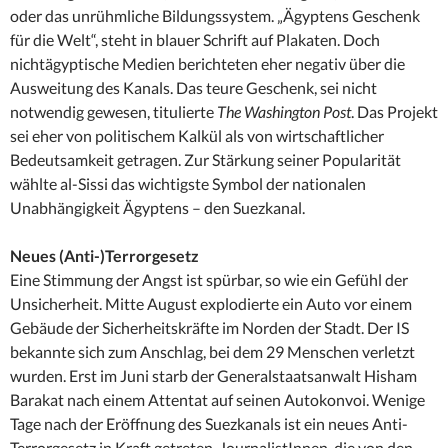
oder das unrühmliche Bildungssystem. „Ägyptens Geschenk
für die Welt“, steht in blauer Schrift auf Plakaten. Doch
nichtägyptische Medien berichteten eher negativ über die
Ausweitung des Kanals. Das teure Geschenk, sei nicht
notwendig gewesen, titulierte
The Washington Post
. Das Projekt
sei eher von politischem Kalkül als von wirtschaftlicher
Bedeutsamkeit getragen. Zur Stärkung seiner Popularität
wählte al-Sissi das wichtigste Symbol der nationalen
Unabhängigkeit Ägyptens – den Suezkanal.
Neues (Anti-)Terrorgesetz
Eine Stimmung der Angst ist spürbar, so wie ein Gefühl der
Unsicherheit. Mitte August explodierte ein Auto vor einem
Gebäude der Sicherheitskräfte im Norden der Stadt. Der IS
bekannte sich zum Anschlag, bei dem 29 Menschen verletzt
wurden. Erst im Juni starb der Generalstaatsanwalt Hisham
Barakat nach einem Attentat auf seinen Autokonvoi. Wenige
Tage nach der Eröffnung des Suezkanals ist ein neues Anti-
Terrorgesetz in Kraft getreten. JournalistInnen, die von den