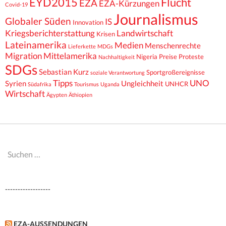
EYD2015
Flucht
EZA
EZA-Kürzungen
Covid-19
Journalismus
Globaler Süden
IS
Innovation
Kriegsberichterstattung
Landwirtschaft
Krisen
Lateinamerika
Medien
Menschenrechte
Lieferkette
MDGs
Migration
Mittelamerika
Nigeria
Preise
Proteste
Nachhaltigkeit
SDGs
Sebastian Kurz
Sportgroßereignisse
soziale Verantwortung
Tipps
UNO
Syrien
Ungleichheit
UNHCR
Südafrika
Tourismus
Uganda
Wirtschaft
Ägypten
Äthiopien
Suchen
nach:
------------------
EZA-AUSSENDUNGEN