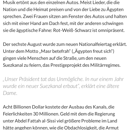
Musik ertönt aus den einzelnen Autos. Meist Lieder, die die
Nation und die Heimat preisen und von der Liebe zu Ägypten
sprechen. Zwei Frauen sitzen am Fenster des Autos und halten
sich mit einer Hand am Dach fest, mit der anderen schwingen
sie die ägyptische Fahne: Rot-Weiß-Schwarz ist omnipräsent.
Der sechste August wurde zum neuen Nationalfeiertag erklärt.
Unter dem Motto „Masr betefrah“ („Ägypten freut sich“)
gingen viele Menschen auf die Straße, um den neuen
Suezkanal zu feiern, das Prestigeprojekt des Militärregimes.
„Unser Präsident tat das Unmögliche. In nur einem Jahr
wurde ein neuer Suezkanal erbaut“, erklärt eine ältere
Dame.
Acht Billionen Dollar kostete der Ausbau des Kanals, die
Feierlichkeiten 30 Millionen. Geld mit dem die Regierung
unter Abdel Fattah al-Sissi viel größere Probleme im Land
hätte angehen können, wie die Obdachlosigkeit, die Armut