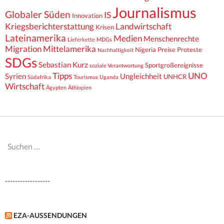
Journalismus
Globaler Süden
IS
Innovation
Kriegsberichterstattung
Landwirtschaft
Krisen
Lateinamerika
Medien
Menschenrechte
Lieferkette
MDGs
Migration
Mittelamerika
Nigeria
Preise
Proteste
Nachhaltigkeit
SDGs
Sebastian Kurz
Sportgroßereignisse
soziale Verantwortung
Tipps
UNO
Syrien
Ungleichheit
UNHCR
Südafrika
Tourismus
Uganda
Wirtschaft
Ägypten
Äthiopien
Suchen
nach:
------------------
EZA-AUSSENDUNGEN