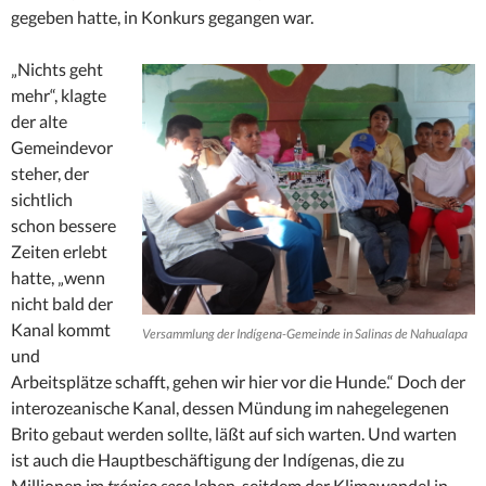
gegeben hatte, in Konkurs gegangen war.
„Nichts geht
mehr“, klagte
der alte
Gemeindevor
steher, der
sichtlich
schon bessere
Zeiten erlebt
hatte, „wenn
nicht bald der
Kanal kommt
Versammlung der Indígena-Gemeinde in Salinas de Nahualapa
und
Arbeitsplätze schafft, gehen wir hier vor die Hunde.“ Doch der
interozeanische Kanal, dessen Mündung im nahegelegenen
Brito gebaut werden sollte, läßt auf sich warten. Und warten
ist auch die Hauptbeschäftigung der Indígenas, die zu
Millionen im
trópico seco
leben, seitdem der Klimawandel in