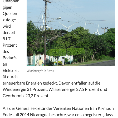
Unabhän
gigen
Quellen
zufolge
wird
derzeit
81,7
Prozent
des
Bedarfs
an
Elektrizit
Windenergie in Rivas
ät durch
erneuerbare Energien gedeckt. Davon entfallen auf die
Windenergie 31 Prozent, Wasserenergie 27,5 Prozent und
Geothermik 23,2 Prozent.
Als der Generalsekretär der Vereinten Nationen Ban Ki-moon
Ende Juli 2014 Nicaragua besuchte, war er so begeistert, dass