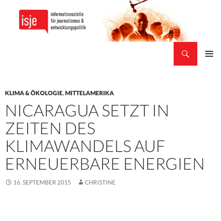
Suchen
isje
ZUM
PRIMÄR
INHALT
MENÜ
SPRINGEN
KLIMA & ÖKOLOGIE
,
MITTELAMERIKA
NICARAGUA SETZT IN
ZEITEN DES
KLIMAWANDELS AUF
ERNEUERBARE ENERGIEN
16. SEPTEMBER 2015
CHRISTINE