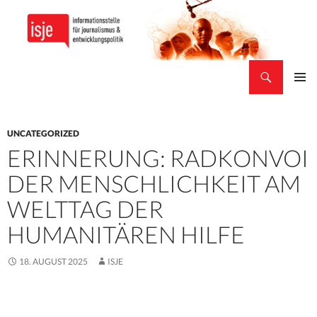
Suchen
isje
ZUM
PRIMÄR
INHALT
MENÜ
SPRINGEN
UNCATEGORIZED
ERINNERUNG: RADKONVOI
DER MENSCHLICHKEIT AM
WELTTAG DER
HUMANITÄREN HILFE
18. AUGUST 2025
ISJE