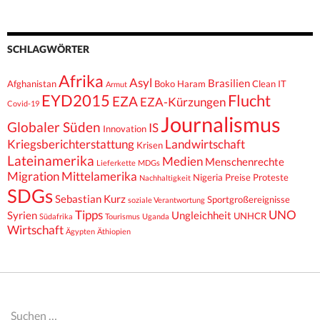
SCHLAGWÖRTER
Afrika
Asyl
Brasilien
Afghanistan
Boko Haram
Clean IT
Armut
EYD2015
Flucht
EZA
EZA-Kürzungen
Covid-19
Journalismus
Globaler Süden
IS
Innovation
Kriegsberichterstattung
Landwirtschaft
Krisen
Lateinamerika
Medien
Menschenrechte
Lieferkette
MDGs
Migration
Mittelamerika
Nigeria
Preise
Proteste
Nachhaltigkeit
SDGs
Sebastian Kurz
Sportgroßereignisse
soziale Verantwortung
Tipps
UNO
Syrien
Ungleichheit
UNHCR
Südafrika
Tourismus
Uganda
Wirtschaft
Ägypten
Äthiopien
Suchen