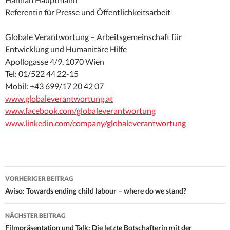
Referentin für Presse und Öffentlichkeitsarbeit
Globale Verantwortung – Arbeitsgemeinschaft für
Entwicklung und Humanitäre Hilfe
Apollogasse 4/9, 1070 Wien
Tel: 01/522 44 22-15
Mobil: +43 699/17 20 42 07
www.globaleverantwortung.at
www.facebook.com/globaleverantwortung
www.linkedin.com/company/globaleverantwortung
Beitrags-
VORHERIGER BEITRAG
Navigation
Aviso: Towards ending child labour – where do we stand?
NÄCHSTER BEITRAG
Filmpräsentation und Talk: Die letzte Botschafterin mit der