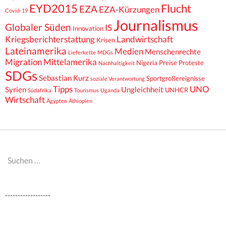
EYD2015
Flucht
EZA
EZA-Kürzungen
Covid-19
Journalismus
Globaler Süden
IS
Innovation
Kriegsberichterstattung
Landwirtschaft
Krisen
Lateinamerika
Medien
Menschenrechte
Lieferkette
MDGs
Migration
Mittelamerika
Nigeria
Preise
Proteste
Nachhaltigkeit
SDGs
Sebastian Kurz
Sportgroßereignisse
soziale Verantwortung
Tipps
UNO
Syrien
Ungleichheit
UNHCR
Südafrika
Tourismus
Uganda
Wirtschaft
Ägypten
Äthiopien
Suchen
nach:
------------------