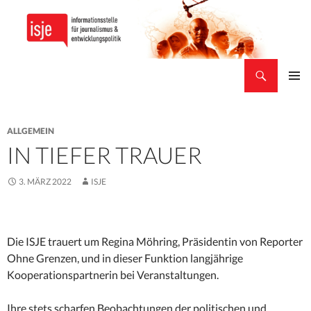
Suchen
isje
ZUM
PRIMÄR
INHALT
MENÜ
SPRINGEN
ALLGEMEIN
IN TIEFER TRAUER
3. MÄRZ 2022
ISJE
Die ISJE trauert um Regina Möhring, Präsidentin von Reporter
Ohne Grenzen, und in dieser Funktion langjährige
Kooperationspartnerin bei Veranstaltungen.
Ihre stets scharfen Beobachtungen der politischen und