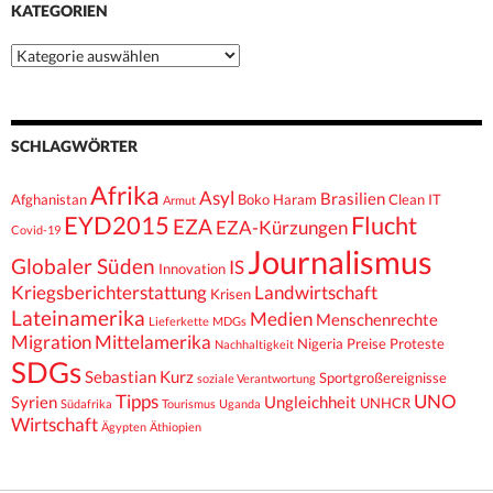
KATEGORIEN
Kategorien
SCHLAGWÖRTER
Afrika
Asyl
Brasilien
Afghanistan
Boko Haram
Clean IT
Armut
EYD2015
Flucht
EZA
EZA-Kürzungen
Covid-19
Journalismus
Globaler Süden
IS
Innovation
Kriegsberichterstattung
Landwirtschaft
Krisen
Lateinamerika
Medien
Menschenrechte
Lieferkette
MDGs
Migration
Mittelamerika
Nigeria
Preise
Proteste
Nachhaltigkeit
SDGs
Sebastian Kurz
Sportgroßereignisse
soziale Verantwortung
Tipps
UNO
Syrien
Ungleichheit
UNHCR
Südafrika
Tourismus
Uganda
Wirtschaft
Ägypten
Äthiopien