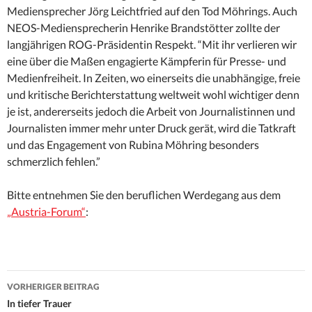
Mediensprecher Jörg Leichtfried auf den Tod Möhrings. Auch
NEOS-Mediensprecherin Henrike Brandstötter zollte der
langjährigen ROG-Präsidentin Respekt. “Mit ihr verlieren wir
eine über die Maßen engagierte Kämpferin für Presse- und
Medienfreiheit. In Zeiten, wo einerseits die unabhängige, freie
und kritische Berichterstattung weltweit wohl wichtiger denn
je ist, andererseits jedoch die Arbeit von Journalistinnen und
Journalisten immer mehr unter Druck gerät, wird die Tatkraft
und das Engagement von Rubina Möhring besonders
schmerzlich fehlen.”
Bitte entnehmen Sie den beruflichen Werdegang aus dem
„Austria-Forum“
:
Beitrags-
VORHERIGER BEITRAG
Navigation
In tiefer Trauer