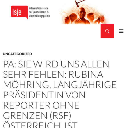
Suchen
isje
ZUM
PRIMÄR
INHALT
MENÜ
SPRINGEN
UNCATEGORIZED
PA: SIE WIRD UNS ALLEN
SEHR FEHLEN: RUBINA
MÖHRING, LANGJÄHRIGE
PRÄSIDENTIN VON
REPORTER OHNE
GRENZEN (RSF)
ÖSTERREICH, IST