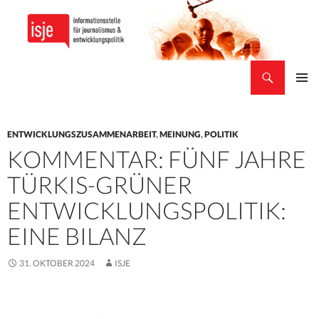
Suchen
isje
ZUM
PRIMÄR
INHALT
MENÜ
SPRINGEN
ENTWICKLUNGSZUSAMMENARBEIT
,
MEINUNG
,
POLITIK
KOMMENTAR: FÜNF JAHRE
TÜRKIS-GRÜNER
ENTWICKLUNGSPOLITIK:
EINE BILANZ
31. OKTOBER 2024
ISJE