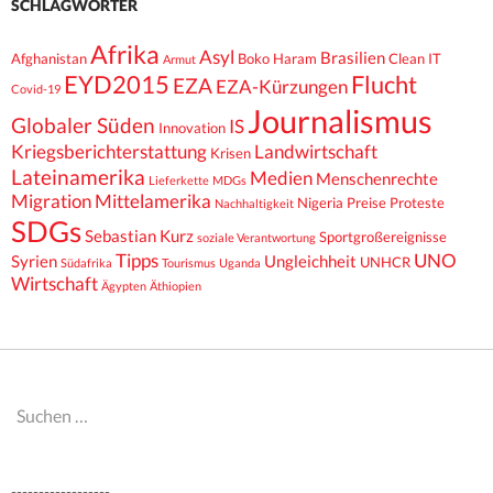
SCHLAGWÖRTER
Afrika
Asyl
Brasilien
Afghanistan
Boko Haram
Clean IT
Armut
EYD2015
Flucht
EZA
EZA-Kürzungen
Covid-19
Journalismus
Globaler Süden
IS
Innovation
Kriegsberichterstattung
Landwirtschaft
Krisen
Lateinamerika
Medien
Menschenrechte
Lieferkette
MDGs
Migration
Mittelamerika
Nigeria
Preise
Proteste
Nachhaltigkeit
SDGs
Sebastian Kurz
Sportgroßereignisse
soziale Verantwortung
Tipps
UNO
Syrien
Ungleichheit
UNHCR
Südafrika
Tourismus
Uganda
Wirtschaft
Ägypten
Äthiopien
Suchen
nach:
------------------