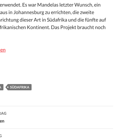
erwendet. Es war Mandelas letzter Wunsch, ein
us in Johannesburg zu errichten, die zweite
richtung dieser Art in Südafrika und die fünfte auf
rikanischen Kontinent. Das Projekt braucht noch
ten
A
SÜDAFRIKA
RAG
on
ien
G