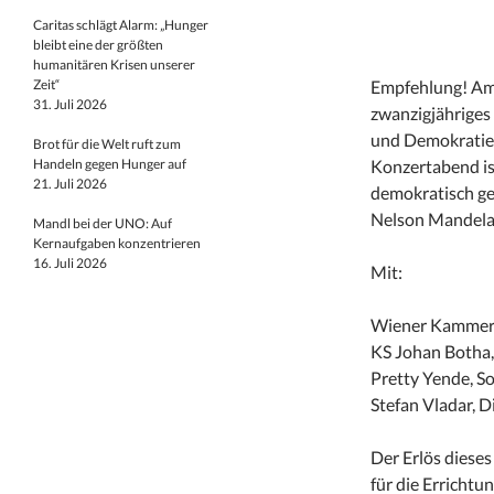
Caritas schlägt Alarm: „Hunger
bleibt eine der größten
humanitären Krisen unserer
Zeit“
Empfehlung! A
31. Juli 2026
zwanzigjähriges
und Demokratie g
Brot für die Welt ruft zum
Handeln gegen Hunger auf
Konzertabend is
21. Juli 2026
demokratisch ge
Nelson Mandela
Mandl bei der UNO: Auf
Kernaufgaben konzentrieren
16. Juli 2026
Mit:
Wiener Kammer
KS Johan Botha,
Pretty Yende, S
Stefan Vladar, D
Der Erlös diese
für die Errichtu