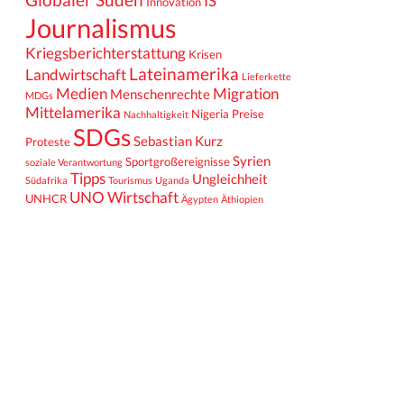
IS
Innovation
Journalismus
Kriegsberichterstattung
Krisen
Lateinamerika
Landwirtschaft
Lieferkette
Medien
Migration
Menschenrechte
MDGs
Mittelamerika
Nigeria
Preise
Nachhaltigkeit
SDGs
Sebastian Kurz
Proteste
Syrien
Sportgroßereignisse
soziale Verantwortung
Tipps
Ungleichheit
Südafrika
Tourismus
Uganda
UNO
Wirtschaft
UNHCR
Ägypten
Äthiopien