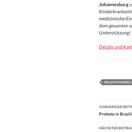
Johannesburg
v
Kinderkrankenha
medizinische Ein
dem gesamten af
Unterstützung!
Details und Kar
NELSON MANDEL
Beitrags-
VORHERIGER BEIT
Navigati
Proteste in Brasil
NÄCHSTER BEITRA