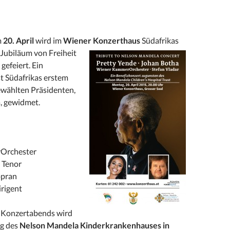
m
20. April
wird im
Wiener Konzerthaus
Südafrikas
 Jubiläum von Freiheit
efeiert. Ein
t Südafrikas erstem
wählten Präsidenten,
, gewidmet.
Orchester
 Tenor
opran
irigent
s Konzertabends wird
ng des
Nelson Mandela Kinderkrankenhauses in