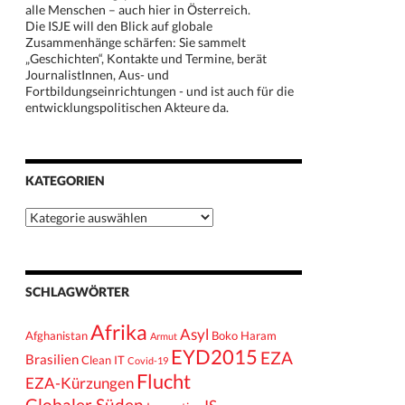
alle Menschen – auch hier in Österreich.
Die ISJE will den Blick auf globale
Zusammenhänge schärfen: Sie sammelt
„Geschichten“, Kontakte und Termine, berät
JournalistInnen, Aus- und
Fortbildungseinrichtungen - und ist auch für die
entwicklungspolitischen Akteure da.
KATEGORIEN
Kategorien
SCHLAGWÖRTER
Afrika
Asyl
Afghanistan
Boko Haram
Armut
EYD2015
EZA
Brasilien
Clean IT
Covid-19
Flucht
EZA-Kürzungen
Globaler Süden