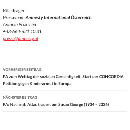
Rückfragen:
P
resseteam
Amnesty International Österreich
Antonio Prokscha
+43-664-621 10 31
presse@amnesty.at
Beitrags-
VORHERIGER BEITRAG
Navigation
PA zum Welttag der sozialen Gerechtigkeit: Start der CONCORDIA
Petition gegen Kinderarmut in Europa
NÄCHSTER BEITRAG
PA: Nachruf: Attac trauert um Susan George (1934 – 2026)