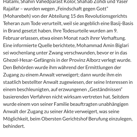
Hatami, Shahin Vahedparast Kolor, Shahab Zohdi und Yaser
Rajaifar – wurden wegen „Feindschaft gegen Gott”
(Moharebeh) von der Abteilung 15 des Revolutionsgerichts
Teheran zum Tode verurteilt, weil sie angeblich eine Basij-Basis
in Brand gesetzt haben. Ihre Todesurteile wurden am 9.
Februar erlassen, etwa einen Monat nach ihrer Verhaftung.
Eine informierte Quelle berichtete, Mohammad Amin Biglari
sei wochenlang unter Zwang verschwunden, bevor er in das
Ghezel-Hesar-Gefängnis in der Provinz Alborz verlegt wurde.
Den Behörden wurde ihm während der Ermittlungen der
Zugang zu einem Anwalt verweigert; dann wurde ihm ein
staatlich bestellter Anwalt zugewiesen, der seine Interessen in
einem beschleunigten, auf erzwungenen „Geständnissen“
basierenden Verfahren nicht wirksam vertreten hat. Seitdem
wurde einem von seiner Familie beauftragten unabhängigen
Anwalt der Zugang zu seiner Akte verweigert, was seine
Möglichkeit, beim Obersten Gerichtshof Berufung einzulegen,
behindert.