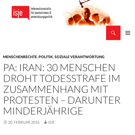
Suchen
isje
ZUM
PRIMÄR
INHALT
MENÜ
SPRINGEN
MENSCHENRECHTE
,
POLITIK
,
SOZIALE VERANTWORTUNG
PA: IRAN: 30 MENSCHEN
DROHT TODESSTRAFE IM
ZUSAMMENHANG MIT
PROTESTEN – DARUNTER
MINDERJÄHRIGE
20. FEBRUAR 2026
ISJE