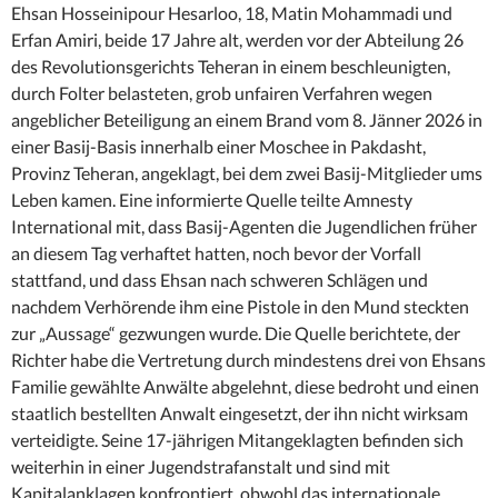
Ehsan Hosseinipour Hesarloo, 18, Matin Mohammadi und
Erfan Amiri, beide 17 Jahre alt, werden vor der Abteilung 26
des Revolutionsgerichts Teheran in einem beschleunigten,
durch Folter belasteten, grob unfairen Verfahren wegen
angeblicher Beteiligung an einem Brand vom 8. Jänner 2026 in
einer Basij-Basis innerhalb einer Moschee in Pakdasht,
Provinz Teheran, angeklagt, bei dem zwei Basij-Mitglieder ums
Leben kamen. Eine informierte Quelle teilte Amnesty
International mit, dass Basij-Agenten die Jugendlichen früher
an diesem Tag verhaftet hatten, noch bevor der Vorfall
stattfand, und dass Ehsan nach schweren Schlägen und
nachdem Verhörende ihm eine Pistole in den Mund steckten
zur „Aussage“ gezwungen wurde. Die Quelle berichtete, der
Richter habe die Vertretung durch mindestens drei von Ehsans
Familie gewählte Anwälte abgelehnt, diese bedroht und einen
staatlich bestellten Anwalt eingesetzt, der ihn nicht wirksam
verteidigte. Seine 17-jährigen Mitangeklagten befinden sich
weiterhin in einer Jugendstrafanstalt und sind mit
Kapitalanklagen konfrontiert, obwohl das internationale