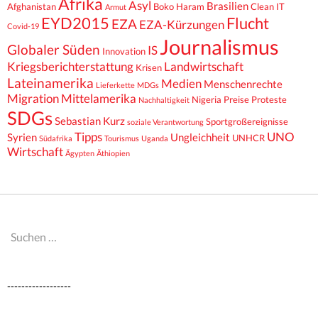
Afrika
Asyl
Brasilien
Afghanistan
Boko Haram
Clean IT
Armut
EYD2015
Flucht
EZA
EZA-Kürzungen
Covid-19
Journalismus
Globaler Süden
IS
Innovation
Kriegsberichterstattung
Landwirtschaft
Krisen
Lateinamerika
Medien
Menschenrechte
Lieferkette
MDGs
Migration
Mittelamerika
Nigeria
Preise
Proteste
Nachhaltigkeit
SDGs
Sebastian Kurz
Sportgroßereignisse
soziale Verantwortung
Tipps
UNO
Syrien
Ungleichheit
UNHCR
Südafrika
Tourismus
Uganda
Wirtschaft
Ägypten
Äthiopien
Suchen
nach:
------------------