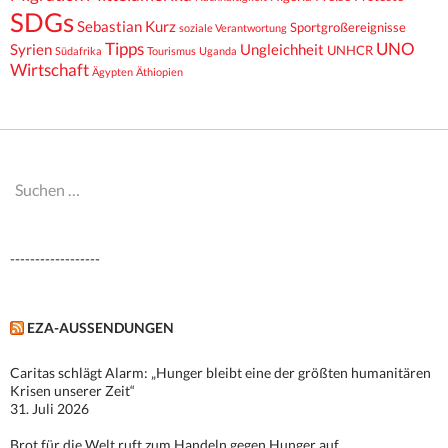
SDGs
Sebastian Kurz
Sportgroßereignisse
soziale Verantwortung
Tipps
UNO
Syrien
Ungleichheit
UNHCR
Südafrika
Tourismus
Uganda
Wirtschaft
Ägypten
Äthiopien
Suchen
nach:
------------------
EZA-AUSSENDUNGEN
Caritas schlägt Alarm: „Hunger bleibt eine der größten humanitären
Krisen unserer Zeit“
31. Juli 2026
Brot für die Welt ruft zum Handeln gegen Hunger auf