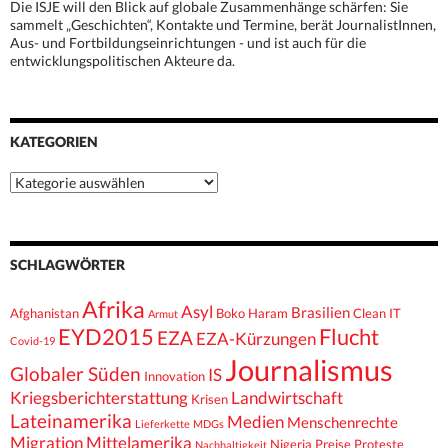
Die ISJE will den Blick auf globale Zusammenhänge schärfen: Sie
sammelt „Geschichten“, Kontakte und Termine, berät JournalistInnen,
Aus- und Fortbildungseinrichtungen - und ist auch für die
entwicklungspolitischen Akteure da.
KATEGORIEN
Kategorien
SCHLAGWÖRTER
Afrika
Asyl
Brasilien
Afghanistan
Boko Haram
Clean IT
Armut
EYD2015
Flucht
EZA
EZA-Kürzungen
Covid-19
Journalismus
Globaler Süden
IS
Innovation
Kriegsberichterstattung
Landwirtschaft
Krisen
Lateinamerika
Medien
Menschenrechte
Lieferkette
MDGs
Migration
Mittelamerika
Nigeria
Preise
Proteste
Nachhaltigkeit