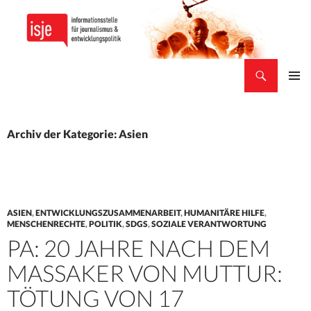
Suchen
isje
ZUM
PRIMÄR
INHALT
MENÜ
SPRINGEN
Archiv der Kategorie: Asien
ASIEN
,
ENTWICKLUNGSZUSAMMENARBEIT
,
HUMANITÄRE HILFE
,
MENSCHENRECHTE
,
POLITIK
,
SDGS
,
SOZIALE VERANTWORTUNG
PA: 20 JAHRE NACH DEM
MASSAKER VON MUTTUR:
TÖTUNG VON 17