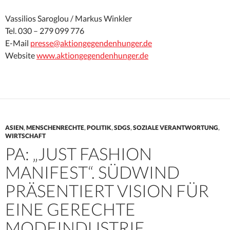
Vassilios Saroglou / Markus Winkler
Tel. 030 – 279 099 776
E-Mail
presse@aktiongegendenhunger.de
Website
www.aktiongegendenhunger.de
ASIEN
,
MENSCHENRECHTE
,
POLITIK
,
SDGS
,
SOZIALE VERANTWORTUNG
,
WIRTSCHAFT
PA: „JUST FASHION
MANIFEST“. SÜDWIND
PRÄSENTIERT VISION FÜR
EINE GERECHTE
MODEINDUSTRIE