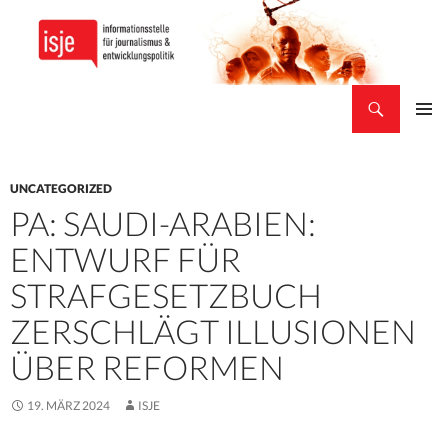
Suchen
isje
ZUM
PRIMÄR
INHALT
MENÜ
SPRINGEN
UNCATEGORIZED
PA: SAUDI-ARABIEN:
ENTWURF FÜR
STRAFGESETZBUCH
ZERSCHLÄGT ILLUSIONEN
ÜBER REFORMEN
19. MÄRZ 2024
ISJE