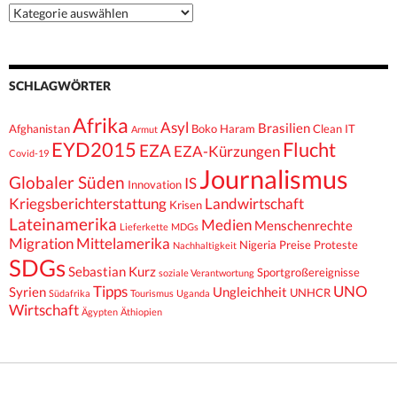
Kategorien
SCHLAGWÖRTER
Afrika
Asyl
Brasilien
Afghanistan
Boko Haram
Clean IT
Armut
EYD2015
Flucht
EZA
EZA-Kürzungen
Covid-19
Journalismus
Globaler Süden
IS
Innovation
Kriegsberichterstattung
Landwirtschaft
Krisen
Lateinamerika
Medien
Menschenrechte
Lieferkette
MDGs
Migration
Mittelamerika
Nigeria
Preise
Proteste
Nachhaltigkeit
SDGs
Sebastian Kurz
Sportgroßereignisse
soziale Verantwortung
Tipps
UNO
Syrien
Ungleichheit
UNHCR
Südafrika
Tourismus
Uganda
Wirtschaft
Ägypten
Äthiopien