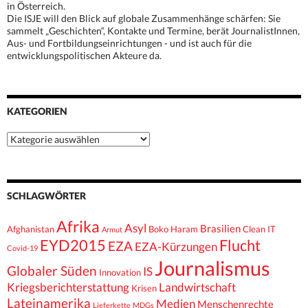
in Österreich.
Die ISJE will den Blick auf globale Zusammenhänge schärfen: Sie
sammelt „Geschichten“, Kontakte und Termine, berät JournalistInnen,
Aus- und Fortbildungseinrichtungen - und ist auch für die
entwicklungspolitischen Akteure da.
KATEGORIEN
Kategorien
SCHLAGWÖRTER
Afrika
Asyl
Brasilien
Afghanistan
Boko Haram
Clean IT
Armut
EYD2015
Flucht
EZA
EZA-Kürzungen
Covid-19
Journalismus
Globaler Süden
IS
Innovation
Kriegsberichterstattung
Landwirtschaft
Krisen
Lateinamerika
Medien
Menschenrechte
Lieferkette
MDGs