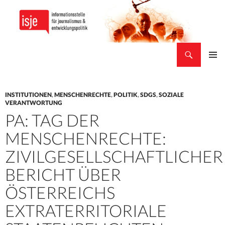
Suchen
isje
ZUM
PRIMÄR
INHALT
MENÜ
SPRINGEN
INSTITUTIONEN
,
MENSCHENRECHTE
,
POLITIK
,
SDGS
,
SOZIALE
VERANTWORTUNG
PA: TAG DER
MENSCHENRECHTE:
ZIVILGESELLSCHAFTLICHER
BERICHT ÜBER
ÖSTERREICHS
EXTRATERRITORIALE