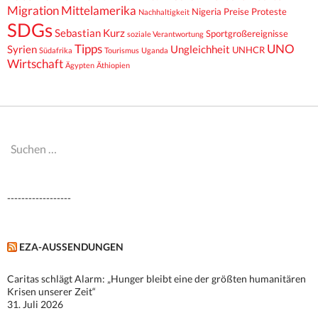
Migration
Mittelamerika
Nigeria
Preise
Proteste
Nachhaltigkeit
SDGs
Sebastian Kurz
Sportgroßereignisse
soziale Verantwortung
Tipps
UNO
Syrien
Ungleichheit
UNHCR
Südafrika
Tourismus
Uganda
Wirtschaft
Ägypten
Äthiopien
Suchen
nach:
------------------
EZA-AUSSENDUNGEN
Caritas schlägt Alarm: „Hunger bleibt eine der größten humanitären
Krisen unserer Zeit“
31. Juli 2026