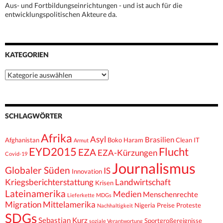
Aus- und Fortbildungseinrichtungen - und ist auch für die
entwicklungspolitischen Akteure da.
KATEGORIEN
Kategorien
SCHLAGWÖRTER
Afrika
Asyl
Brasilien
Afghanistan
Boko Haram
Clean IT
Armut
EYD2015
Flucht
EZA
EZA-Kürzungen
Covid-19
Journalismus
Globaler Süden
IS
Innovation
Kriegsberichterstattung
Landwirtschaft
Krisen
Lateinamerika
Medien
Menschenrechte
Lieferkette
MDGs
Migration
Mittelamerika
Nigeria
Preise
Proteste
Nachhaltigkeit
SDGs
Sebastian Kurz
Sportgroßereignisse
soziale Verantwortung