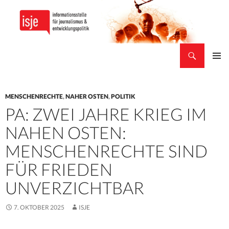
Suchen
isje
ZUM
PRIMÄR
INHALT
MENÜ
SPRINGEN
MENSCHENRECHTE
,
NAHER OSTEN
,
POLITIK
PA: ZWEI JAHRE KRIEG IM
NAHEN OSTEN:
MENSCHENRECHTE SIND
FÜR FRIEDEN
UNVERZICHTBAR
7. OKTOBER 2025
ISJE