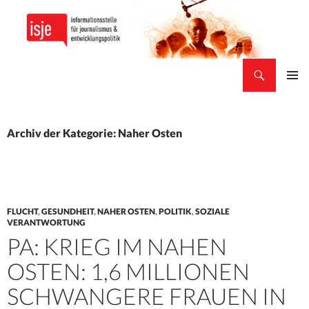
Suchen
isje
ZUM
PRIMÄR
INHALT
MENÜ
SPRINGEN
Archiv der Kategorie: Naher Osten
FLUCHT
,
GESUNDHEIT
,
NAHER OSTEN
,
POLITIK
,
SOZIALE
VERANTWORTUNG
PA: KRIEG IM NAHEN
OSTEN: 1,6 MILLIONEN
SCHWANGERE FRAUEN IN