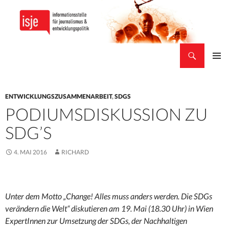
Suchen
isje
ZUM
PRIMÄR
INHALT
MENÜ
SPRINGEN
ENTWICKLUNGSZUSAMMENARBEIT
,
SDGS
PODIUMSDISKUSSION ZU
SDG’S
4. MAI 2016
RICHARD
Unter dem Motto „Change! Alles muss anders werden. Die SDGs
verändern die Welt“ diskutieren am 19. Mai (18.30 Uhr) in Wien
ExpertInnen zur Umsetzung der SDGs, der Nachhaltigen