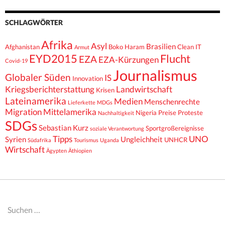
SCHLAGWÖRTER
Afrika
Asyl
Brasilien
Afghanistan
Boko Haram
Clean IT
Armut
EYD2015
Flucht
EZA
EZA-Kürzungen
Covid-19
Journalismus
Globaler Süden
IS
Innovation
Kriegsberichterstattung
Landwirtschaft
Krisen
Lateinamerika
Medien
Menschenrechte
Lieferkette
MDGs
Migration
Mittelamerika
Nigeria
Preise
Proteste
Nachhaltigkeit
SDGs
Sebastian Kurz
Sportgroßereignisse
soziale Verantwortung
Tipps
UNO
Syrien
Ungleichheit
UNHCR
Südafrika
Tourismus
Uganda
Wirtschaft
Ägypten
Äthiopien
Suchen
nach: