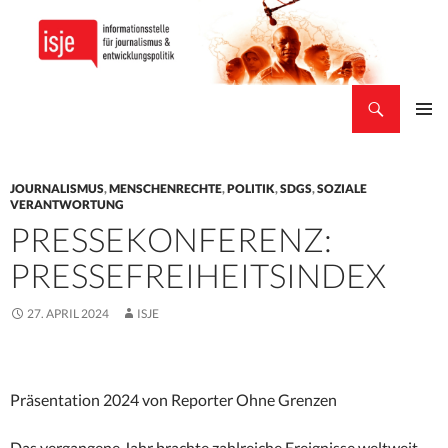
Suchen
isje
ZUM
PRIMÄR
INHALT
MENÜ
SPRINGEN
JOURNALISMUS
,
MENSCHENRECHTE
,
POLITIK
,
SDGS
,
SOZIALE
VERANTWORTUNG
PRESSEKONFERENZ:
PRESSEFREIHEITSINDEX
27. APRIL 2024
ISJE
Präsentation 2024 von Reporter Ohne Grenzen
Das vergangene Jahr brachte zahlreiche Ereignisse weltweit