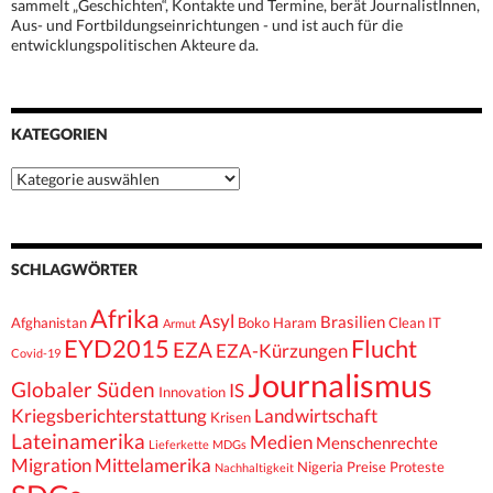
sammelt „Geschichten“, Kontakte und Termine, berät JournalistInnen,
Aus- und Fortbildungseinrichtungen - und ist auch für die
entwicklungspolitischen Akteure da.
KATEGORIEN
Kategorien
SCHLAGWÖRTER
Afrika
Asyl
Brasilien
Afghanistan
Boko Haram
Clean IT
Armut
EYD2015
Flucht
EZA
EZA-Kürzungen
Covid-19
Journalismus
Globaler Süden
IS
Innovation
Kriegsberichterstattung
Landwirtschaft
Krisen
Lateinamerika
Medien
Menschenrechte
Lieferkette
MDGs
Migration
Mittelamerika
Nigeria
Preise
Proteste
Nachhaltigkeit