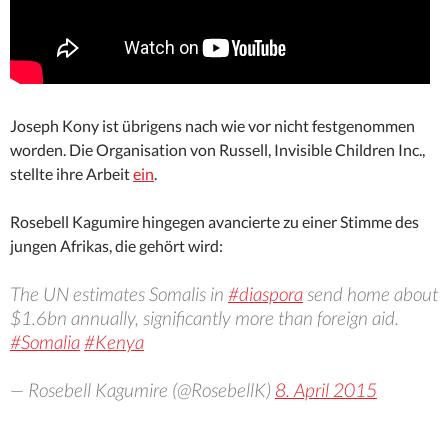
Joseph Kony ist übrigens nach wie vor nicht festgenommen
worden. Die Organisation von Russell, Invisible Children Inc.,
stellte ihre Arbeit
ein
.
Rosebell Kagumire hingegen avancierte zu einer Stimme des
jungen Afrikas, die gehört wird:
The UN estimates Somalis in
#diaspora
send home about
$1.6bn annually, significantly more than foreign aid.
#Somalia
#Kenya
— Rosebell Kagumire (@RosebellK)
8. April 2015