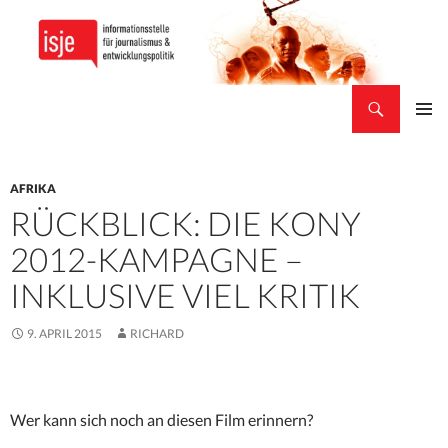
Suchen
isje
ZUM
PRIMÄR
INHALT
MENÜ
SPRINGEN
AFRIKA
RÜCKBLICK: DIE KONY
2012-KAMPAGNE –
INKLUSIVE VIEL KRITIK
9. APRIL 2015
RICHARD
Wer kann sich noch an diesen Film erinnern?