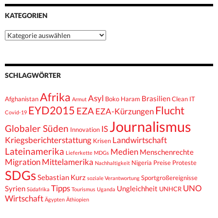
KATEGORIEN
Kategorien
SCHLAGWÖRTER
Afrika
Asyl
Brasilien
Afghanistan
Boko Haram
Clean IT
Armut
EYD2015
Flucht
EZA
EZA-Kürzungen
Covid-19
Journalismus
Globaler Süden
IS
Innovation
Kriegsberichterstattung
Landwirtschaft
Krisen
Lateinamerika
Medien
Menschenrechte
Lieferkette
MDGs
Migration
Mittelamerika
Nigeria
Preise
Proteste
Nachhaltigkeit
SDGs
Sebastian Kurz
Sportgroßereignisse
soziale Verantwortung
Tipps
UNO
Syrien
Ungleichheit
UNHCR
Südafrika
Tourismus
Uganda
Wirtschaft
Ägypten
Äthiopien