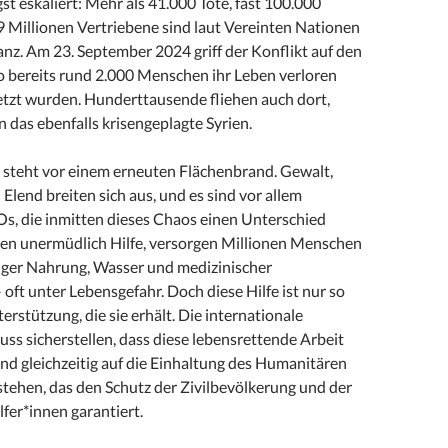
gst eskaliert: Mehr als 41.000 Tote, fast 100.000
9 Millionen Vertriebene sind laut Vereinten Nationen
lanz. Am 23. September 2024 griff der Konflikt auf den
o bereits rund 2.000 Menschen ihr Leben verloren
etzt wurden. Hunderttausende fliehen auch dort,
in das ebenfalls krisengeplagte Syrien.
steht vor einem erneuten Flächenbrand. Gewalt,
Elend breiten sich aus, und es sind vor allem
, die inmitten dieses Chaos einen Unterschied
sten unermüdlich Hilfe, versorgen Millionen Menschen
iger Nahrung, Wasser und medizinischer
oft unter Lebensgefahr. Doch diese Hilfe ist nur so
erstützung, die sie erhält. Die internationale
ss sicherstellen, dass diese lebensrettende Arbeit
und gleichzeitig auf die Einhaltung des Humanitären
stehen, das den Schutz der Zivilbevölkerung und der
fer*innen garantiert.