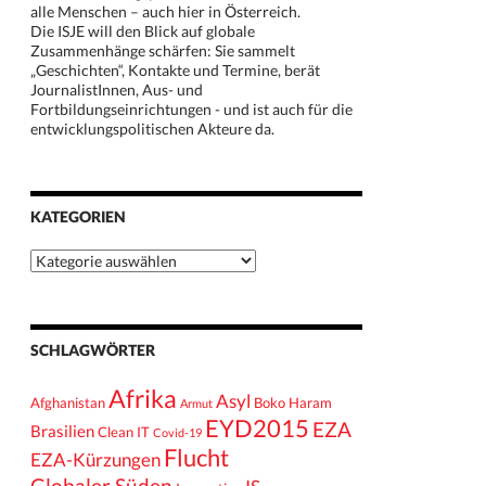
alle Menschen – auch hier in Österreich.
Die ISJE will den Blick auf globale
Zusammenhänge schärfen: Sie sammelt
„Geschichten“, Kontakte und Termine, berät
JournalistInnen, Aus- und
Fortbildungseinrichtungen - und ist auch für die
entwicklungspolitischen Akteure da.
KATEGORIEN
Kategorien
SCHLAGWÖRTER
Afrika
Asyl
Afghanistan
Boko Haram
Armut
EYD2015
EZA
Brasilien
Clean IT
Covid-19
Flucht
EZA-Kürzungen
Globaler Süden