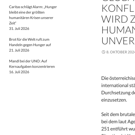
KONFL
Caritas schlägt Alarm: „Hunger
bleibt eine der größten
WIRD 
humanitären Krisen unserer
Zeit“
HUMAN
31. Juli 2026
UNVER
Brot für die Welt ruft zum
Handeln gegen Hunger auf
21. Juli 2026
8. OKTOBER 202
Mandl bei der UNO: Auf
Kernaufgaben konzentrieren
16. Juli 2026
Die österreichis
international st
Durchsetzung d
einzusetzen.
Seit dem brutale
bei dem laut Ag
251 entführt wu