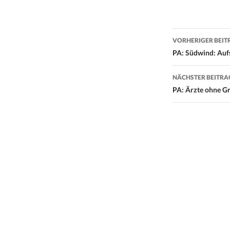
Beitrags-
VORHERIGER BEIT
Navigati
PA: Südwind: Auf
NÄCHSTER BEITRA
PA: Ärzte ohne G