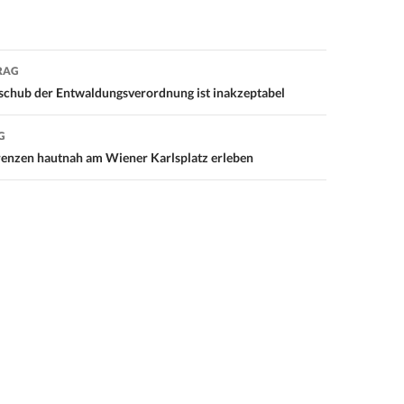
RAG
on
schub der Entwaldungsverordnung ist inakzeptabel
G
renzen hautnah am Wiener Karlsplatz erleben