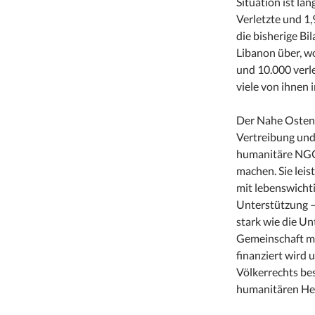
Situation ist län
Verletzte und 1,
die bisherige Bi
Libanon über, w
und 10.000 verl
viele von ihnen 
Der Nahe Osten 
Vertreibung und 
humanitäre NGOs
machen. Sie lei
mit lebenswicht
Unterstützung – 
stark wie die Unt
Gemeinschaft mu
finanziert wird 
Völkerrechts be
humanitären Hel