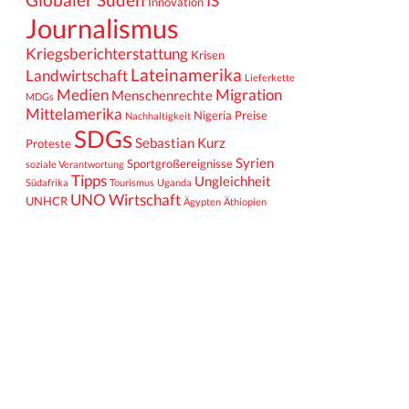
IS
Innovation
Journalismus
Kriegsberichterstattung
Krisen
Lateinamerika
Landwirtschaft
Lieferkette
Medien
Migration
Menschenrechte
MDGs
Mittelamerika
Nigeria
Preise
Nachhaltigkeit
SDGs
Sebastian Kurz
Proteste
Syrien
Sportgroßereignisse
soziale Verantwortung
Tipps
Ungleichheit
Südafrika
Tourismus
Uganda
UNO
Wirtschaft
UNHCR
Ägypten
Äthiopien