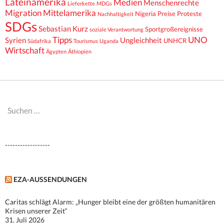
Lateinamerika
Medien
Menschenrechte
Lieferkette
MDGs
Migration
Mittelamerika
Nigeria
Preise
Proteste
Nachhaltigkeit
SDGs
Sebastian Kurz
Sportgroßereignisse
soziale Verantwortung
Tipps
UNO
Syrien
Ungleichheit
UNHCR
Südafrika
Tourismus
Uganda
Wirtschaft
Ägypten
Äthiopien
Suchen
nach:
------------------
EZA-AUSSENDUNGEN
Caritas schlägt Alarm: „Hunger bleibt eine der größten humanitären
Krisen unserer Zeit“
31. Juli 2026