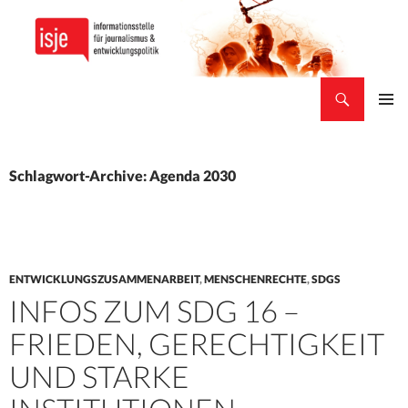
Suchen
isje
ZUM
PRIMÄR
INHALT
MENÜ
SPRINGEN
Schlagwort-Archive: Agenda 2030
ENTWICKLUNGSZUSAMMENARBEIT
,
MENSCHENRECHTE
,
SDGS
INFOS ZUM SDG 16 –
FRIEDEN, GERECHTIGKEIT
UND STARKE