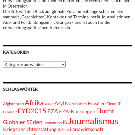
entwicklungspolitische Themen betreffen alle Menschen – auch hier
in Österreich.
Die ISJE will den Blick auf globale Zusammenhänge schärfen: Sie
sammelt „Geschichten“, Kontakte und Termine, berät JournalistInnen,
Aus- und Fortbildungseinrichtungen - und ist auch für die
entwicklungspolitischen Akteure da.
KATEGORIEN
Kategorien
SCHLAGWÖRTER
Afrika
Asyl
Brasilien
Afghanistan
Boko Haram
Clean IT
Armut
EYD2015
Flucht
EZA
EZA-Kürzungen
Covid-19
Journalismus
Globaler Süden
IS
Innovation
Kriegsberichterstattung
Landwirtschaft
Krisen