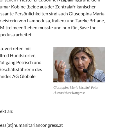
ar Kobine (beide aus der Zentralafrikanischen
ressante Persönlichkeiten sind auch Giuseppina Maria
meisterin von Lampedusa, Italien) und Tareke Brhane,
 Mittelmeer fliehen musste und nun für „Save the
pedusa arbeitet.
.a. vertreten mit
lfred Hundstorfer,
olfgang Petrisch und
Geschäftsführerin des
ndes AG Globale
Giuseppina Maria Nicolini. Foto:
Humanitärer Kongress
ekt an:
ess[at]humanitariancongress.at