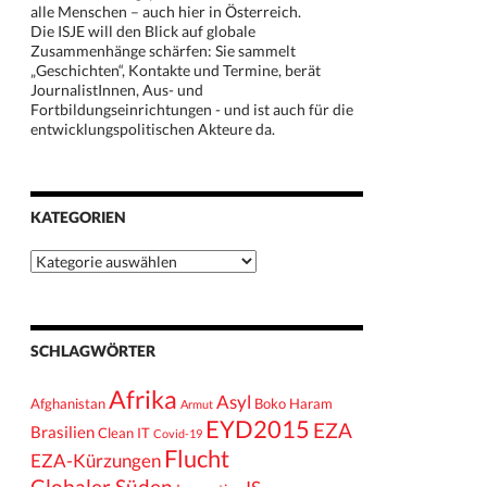
alle Menschen – auch hier in Österreich.
Die ISJE will den Blick auf globale
Zusammenhänge schärfen: Sie sammelt
„Geschichten“, Kontakte und Termine, berät
JournalistInnen, Aus- und
Fortbildungseinrichtungen - und ist auch für die
entwicklungspolitischen Akteure da.
KATEGORIEN
Kategorien
SCHLAGWÖRTER
Afrika
Asyl
Afghanistan
Boko Haram
Armut
EYD2015
EZA
Brasilien
Clean IT
Covid-19
Flucht
EZA-Kürzungen
Globaler Süden