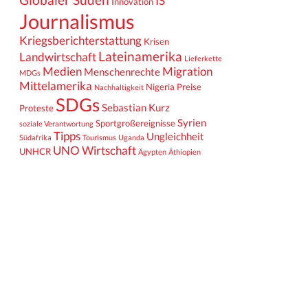
IS
Innovation
Journalismus
Kriegsberichterstattung
Krisen
Lateinamerika
Landwirtschaft
Lieferkette
Medien
Migration
Menschenrechte
MDGs
Mittelamerika
Nigeria
Preise
Nachhaltigkeit
SDGs
Sebastian Kurz
Proteste
Syrien
Sportgroßereignisse
soziale Verantwortung
Tipps
Ungleichheit
Südafrika
Tourismus
Uganda
UNO
Wirtschaft
UNHCR
Ägypten
Äthiopien