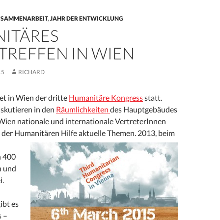
USAMMENARBEIT
,
JAHR DER ENTWICKLUNG
ITÄRES
TREFFEN IN WIEN
15
RICHARD
et in Wien der dritte
Humanitäre Kongress
statt.
iskutieren in den
Räumlichkeiten
des Hauptgebäudes
 Wien nationale und internationale VertreterInnen
 der Humanitären Hilfe aktuelle Themen.
2013, beim
n 400
n und
i.
ibt es
s –