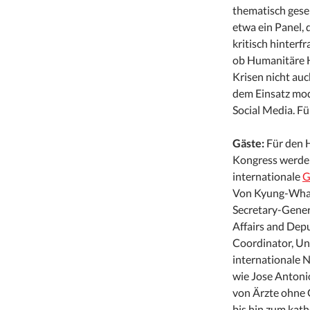
thematisch ges
etwa ein Panel, 
kritisch hinterfr
ob Humanitäre H
Krisen nicht auc
dem Einsatz mo
Social Media. F
Gäste:
Für den 
Kongress werden
internationale
G
Von Kyung-Wha 
Secretary-Gener
Affairs and Dep
Coordinator, Un
internationale
wie Jose Antoni
von Ärzte ohne 
bis hin zum kat