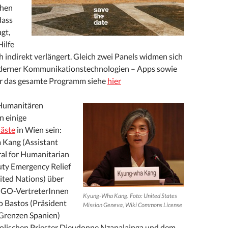
ehen
dass
agt,
ilfe
h indirekt verlängert. Gleich zwei Panels widmen sich
derner Kommunikationstechnologien – Apps sowie
ür das gesamte Programm siehe
hier
Humanitären
 einige
äste
in Wien sein:
Kang (Assistant
al for Humanitarian
uty Emergency Relief
ited Nations) über
 NGO-VertreterInnen
Kyung-Wha Kang. Foto: United States
o Bastos (Präsident
Mission Geneva, Wiki Commons License
Grenzen Spanien)
holischen Priester Dieudonne Nzapalainga und dem