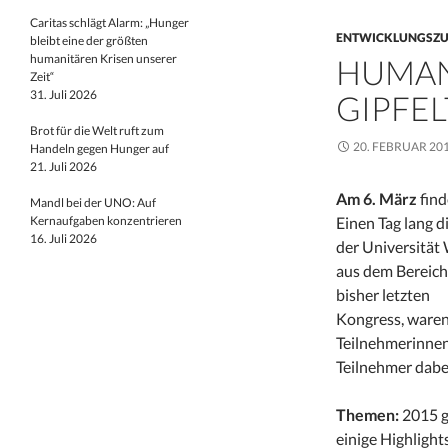
Caritas schlägt Alarm: „Hunger
ENTWICKLUNGSZ
bleibt eine der größten
humanitären Krisen unserer
HUMAN
Zeit“
31. Juli 2026
GIPFEL
Brot für die Welt ruft zum
20. FEBRUAR 20
Handeln gegen Hunger auf
21. Juli 2026
Am 6. März
find
Mandl bei der UNO: Auf
Kernaufgaben konzentrieren
Einen Tag lang d
16. Juli 2026
der Universität
aus dem Bereich
bisher letzten
Kongress, ware
Teilnehmerinne
Teilnehmer dabe
Themen:
2015 g
einige Highlight