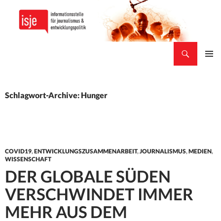
Suchen
isje
ZUM
PRIMÄR
INHALT
MENÜ
SPRINGEN
Schlagwort-Archive: Hunger
COVID19
,
ENTWICKLUNGSZUSAMMENARBEIT
,
JOURNALISMUS
,
MEDIEN
,
WISSENSCHAFT
DER GLOBALE SÜDEN
VERSCHWINDET IMMER
MEHR AUS DEM