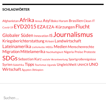
SCHLAGWÖRTER
Afrika
Asyl
Brasilien
Afghanistan
Boko Haram
Clean IT
Armut
EYD2015
Flucht
EZA
EZA-Kürzungen
Covid-19
Journalismus
Globaler Süden
IS
Innovation
Kriegsberichterstattung
Landwirtschaft
Krisen
Lateinamerika
Medien
Menschenrechte
Lieferkette
MDGs
Migration
Mittelamerika
Nigeria
Preise
Proteste
Nachhaltigkeit
SDGs
Sebastian Kurz
Sportgroßereignisse
soziale Verantwortung
Tipps
UNO
Syrien
Ungleichheit
UNHCR
Südafrika
Tourismus
Uganda
Wirtschaft
Ägypten
Äthiopien
Suchen
nach: