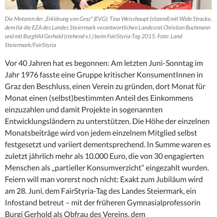
Die Motoren der „Erklärung von Graz“ (EVG): Tina Weisshaupt (sitzend) mit Wido Stracke,
dem für die EZA des Landes Steiermark verantwortlichen Landesrat Christian Buchmann
und mit Burghild Gerhold (stehend v.l.) beim FairStyria-Tag 2015. Foto: Land
Steiermark/FairStyria
Vor 40 Jahren hat es begonnen: Am letzten Juni-Sonntag im
Jahr 1976 fasste eine Gruppe kritischer KonsumentInnen in
Graz den Beschluss, einen Verein zu gründen, dort Monat für
Monat einen (selbst)bestimmten Anteil des Einkommens
einzuzahlen und damit Projekte in sogenannten
Entwicklungsländern zu unterstützen. Die Höhe der einzelnen
Monatsbeiträge wird von jedem einzelnem Mitglied selbst
festgesetzt und variiert dementsprechend. In Summe waren es
zuletzt jährlich mehr als 10.000 Euro, die von 30 engagierten
Menschen als „partieller Konsumverzicht“ eingezahlt wurden.
Feiern will man vorerst noch nicht: Exakt zum Jubiläum wird
am 28. Juni, dem FairStyria-Tag des Landes Steiermark, ein
Infostand betreut – mit der früheren Gymnasialprofessorin
Burgi Gerhold als Obfrau des Vereins, dem