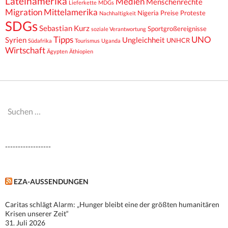
Lateinamerika
Medien
Menschenrechte
Lieferkette
MDGs
Migration
Mittelamerika
Nigeria
Preise
Proteste
Nachhaltigkeit
SDGs
Sebastian Kurz
Sportgroßereignisse
soziale Verantwortung
Tipps
UNO
Syrien
Ungleichheit
UNHCR
Südafrika
Tourismus
Uganda
Wirtschaft
Ägypten
Äthiopien
Suchen
nach:
------------------
EZA-AUSSENDUNGEN
Caritas schlägt Alarm: „Hunger bleibt eine der größten humanitären
Krisen unserer Zeit“
31. Juli 2026