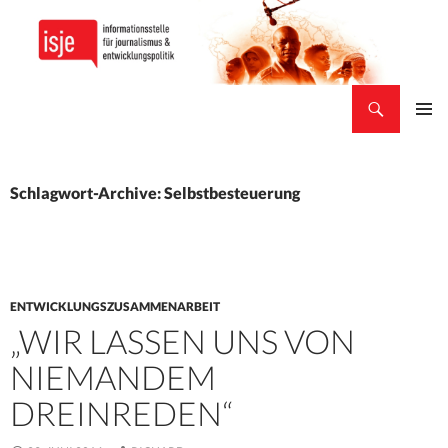
Suchen
isje
ZUM
PRIMÄR
INHALT
MENÜ
SPRINGEN
Schlagwort-Archive: Selbstbesteuerung
ENTWICKLUNGSZUSAMMENARBEIT
„WIR LASSEN UNS VON
NIEMANDEM
DREINREDEN“