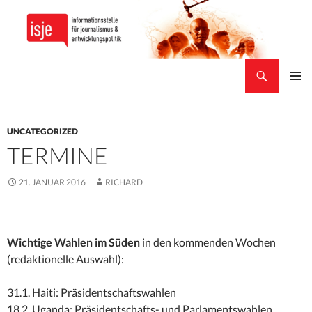
Suchen
isje
ZUM
PRIMÄR
INHALT
MENÜ
SPRINGEN
UNCATEGORIZED
TERMINE
21. JANUAR 2016
RICHARD
Wichtige Wahlen im Süden
in den kommenden Wochen
(redaktionelle Auswahl):
31.1. Haiti: Präsidentschaftswahlen
18.2. Uganda: Präsidentschafts- und Parlamentswahlen