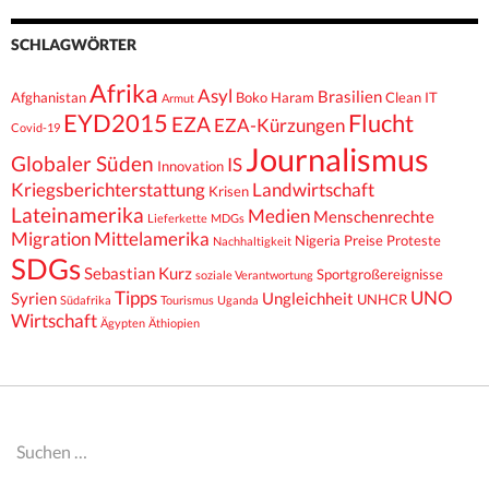
SCHLAGWÖRTER
Afrika
Asyl
Brasilien
Afghanistan
Boko Haram
Clean IT
Armut
EYD2015
Flucht
EZA
EZA-Kürzungen
Covid-19
Journalismus
Globaler Süden
IS
Innovation
Kriegsberichterstattung
Landwirtschaft
Krisen
Lateinamerika
Medien
Menschenrechte
Lieferkette
MDGs
Migration
Mittelamerika
Nigeria
Preise
Proteste
Nachhaltigkeit
SDGs
Sebastian Kurz
Sportgroßereignisse
soziale Verantwortung
Tipps
UNO
Syrien
Ungleichheit
UNHCR
Südafrika
Tourismus
Uganda
Wirtschaft
Ägypten
Äthiopien
Suchen
nach: