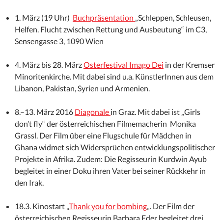
1. März (19 Uhr)
Buchpräsentation
„Schleppen, Schleusen,
Helfen. Flucht zwischen Rettung und Ausbeutung“ im C3,
Sensengasse 3, 1090 Wien
4. März bis 28. März
Osterfestival Imago Dei
in der Kremser
Minoritenkirche. Mit dabei sind u.a. KünstlerInnen aus dem
Libanon, Pakistan, Syrien und Armenien.
8.–13. März 2016
Diagonale
in Graz. Mit dabei ist „Girls
don’t fly“ der österreichischen Filmemacherin Monika
Grassl. Der Film über eine Flugschule für Mädchen in
Ghana widmet sich Widersprüchen entwicklungspolitischer
Projekte in Afrika. Zudem: Die Regisseurin Kurdwin Ayub
begleitet in einer Doku ihren Vater bei seiner Rückkehr in
den Irak.
18.3. Kinostart „
Thank you for bombing
„. Der Film der
österreichischen Regisseurin Barbara Eder begleitet drei