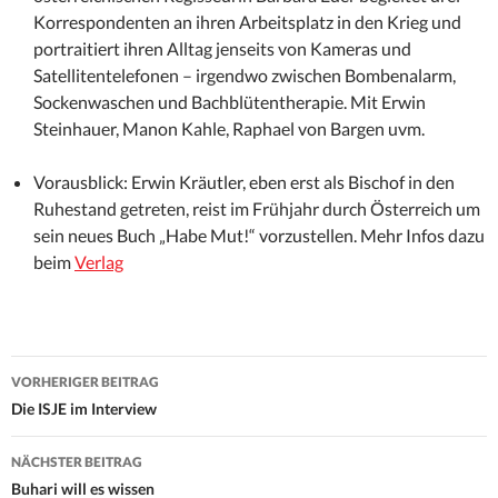
Korrespondenten an ihren Arbeitsplatz in den Krieg und
portraitiert ihren Alltag jenseits von Kameras und
Satellitentelefonen – irgendwo zwischen Bombenalarm,
Sockenwaschen und Bachblütentherapie. Mit Erwin
Steinhauer, Manon Kahle, Raphael von Bargen uvm.
Vorausblick: Erwin Kräutler, eben erst als Bischof in den
Ruhestand getreten, reist im Frühjahr durch Österreich um
sein neues Buch „Habe Mut!“ vorzustellen. Mehr Infos dazu
beim
Verlag
Beitrags-
VORHERIGER BEITRAG
Navigation
Die ISJE im Interview
NÄCHSTER BEITRAG
Buhari will es wissen