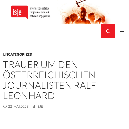
Suchen
isje
ZUM
PRIMÄR
INHALT
MENÜ
SPRINGEN
UNCATEGORIZED
TRAUER UM DEN
ÖSTERREICHISCHEN
JOURNALISTEN RALF
LEONHARD
22. MAI 2023
ISJE