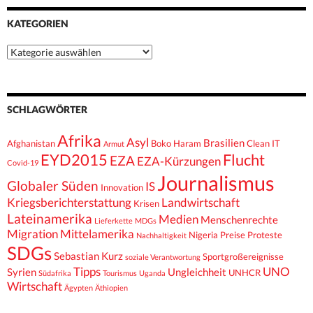
KATEGORIEN
Kategorien
SCHLAGWÖRTER
Afrika
Asyl
Brasilien
Afghanistan
Boko Haram
Clean IT
Armut
EYD2015
Flucht
EZA
EZA-Kürzungen
Covid-19
Journalismus
Globaler Süden
IS
Innovation
Kriegsberichterstattung
Landwirtschaft
Krisen
Lateinamerika
Medien
Menschenrechte
Lieferkette
MDGs
Migration
Mittelamerika
Nigeria
Preise
Proteste
Nachhaltigkeit
SDGs
Sebastian Kurz
Sportgroßereignisse
soziale Verantwortung
Tipps
UNO
Syrien
Ungleichheit
UNHCR
Südafrika
Tourismus
Uganda
Wirtschaft
Ägypten
Äthiopien