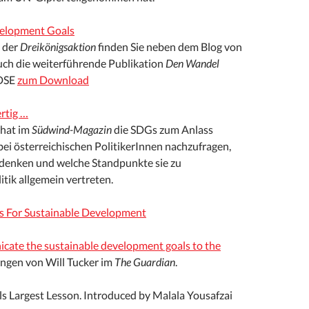
velopment Goals
 der
Dreikönigsaktion
finden Sie neben dem Blog von
uch die weiterführende Publikation
Den Wandel
DSE
zum Download
ertig …
hat im
Südwind-Magazin
die SDGs zum Anlass
i österreichischen PolitikerInnen nachzufragen,
 denken und welche Standpunkte sie zu
tik allgemein vertreten.
s For Sustainable Development
ate the sustainable development goals to the
ngen von Will Tucker im
The Guardian
.
s Largest Lesson. Introduced by Malala Yousafzai