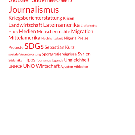
IS
Innovation
Journalismus
Kriegsberichterstattung
Krisen
Lateinamerika
Landwirtschaft
Lieferkette
Medien
Migration
Menschenrechte
MDGs
Mittelamerika
Nigeria
Preise
Nachhaltigkeit
SDGs
Sebastian Kurz
Proteste
Syrien
Sportgroßereignisse
soziale Verantwortung
Tipps
Ungleichheit
Südafrika
Tourismus
Uganda
UNO
Wirtschaft
UNHCR
Ägypten
Äthiopien