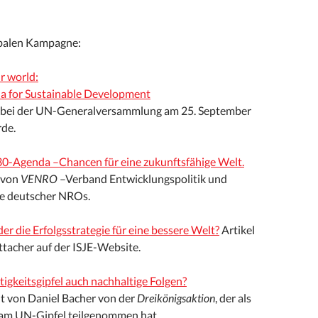
obalen Kampagne:
r world:
a for Sustainable Development
e bei der UN-Generalversammlung am 25. September
de.
030-Agenda
–
Chancen für eine zukunftsfähige Welt.
 von
VENRO
–
Verband Entwicklungspolitik und
fe deutscher NROs.
oder die Erfolgsstrategie für eine bessere Welt?
Artikel
ttacher auf der ISJE-Website.
igkeitsgipfel auch nachhaltige Folgen?
t von Daniel Bacher von der
Dreikönigsaktion
, der als
am UN-Gipfel teilgenommen hat.