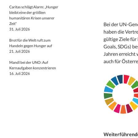
Caritas schlägt Alarm: „Hunger
bleibt eine der größten
humanitären Krisen unserer
Zeit“
Bei der UN-Gen
31. Juli 2026
haben die Vertr
gültige Ziele f
Brot für die Welt ruft zum
Handeln gegen Hunger auf
Goals, SDGs) be
21. Juli 2026
Jahren erreicht 
auch für Österre
Mandl bei der UNO: Auf
Kernaufgaben konzentrieren
16. Juli 2026
Weiterführende 