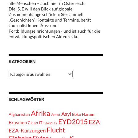
alle Menschen – auch hier in Österreich.
Die ISJE will den Blick auf globale
Zusammenhänge schärfen: Sie sammelt
„Geschichten“, Kontakte und Termine, berät
JournalistInnen, Aus- und
Fortbildungseinrichtungen - und ist auch für die
entwicklungspolitischen Akteure da.
KATEGORIEN
Kategorien
SCHLAGWÖRTER
Afrika
Asyl
Afghanistan
Boko Haram
Armut
EYD2015
EZA
Brasilien
Clean IT
Covid-19
Flucht
EZA-Kürzungen
Globaler Süden