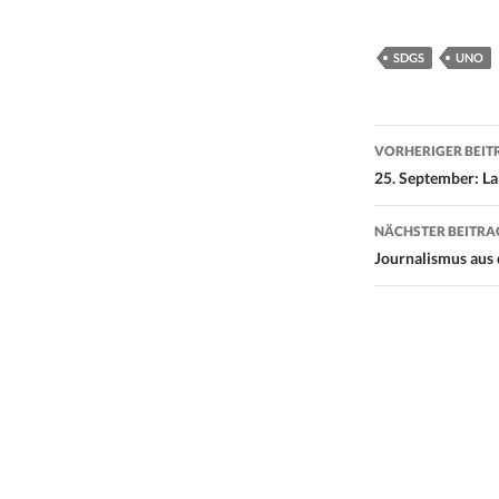
SDGS
UNO
Beitrags-
VORHERIGER BEIT
Navigati
25. September: La
NÄCHSTER BEITRA
Journalismus aus 