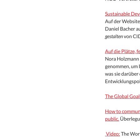
Sustainable De
Auf der Website
Daniel Bacher a
gestalten
von CI
Auf die Plätze, f
Nora Holzmann 
genommen, um be
was sie darüber
Entwicklungspoli
The Global Goal
How to communic
public.
Überlegu
Video:
The Worl