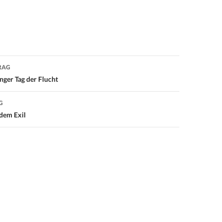
RAG
on
nger Tag der Flucht
G
dem Exil