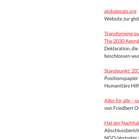
globalgoals.org
Website zur gl
Transforming ou
The 2030 Agend
Deklaration, di
beschlossen wur
Standpunkt: 2
Positionspapier
Humanitäre Hil
Alles für alle – 
von Friedbert O
Hat der Nachhalt
Abschlussberich
NGO-Vertreter 