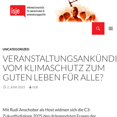
Suchen
isje
ZUM
PRIMÄR
INHALT
MENÜ
SPRINGEN
UNCATEGORIZED
VERANSTALTUNGSANKÜND
VOM KLIMASCHUTZ ZUM
GUTEN LEBEN FÜR ALLE?
2. JUNI 2025
ISJE
Mit Rudi Anschober als Host widmen sich die C3-
Zukunftsdialoge 2025 den drängendsten Fragen der