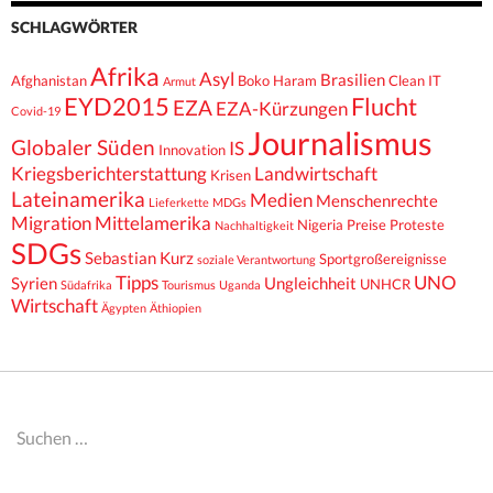
SCHLAGWÖRTER
Afrika
Asyl
Brasilien
Afghanistan
Boko Haram
Clean IT
Armut
EYD2015
Flucht
EZA
EZA-Kürzungen
Covid-19
Journalismus
Globaler Süden
IS
Innovation
Kriegsberichterstattung
Landwirtschaft
Krisen
Lateinamerika
Medien
Menschenrechte
Lieferkette
MDGs
Migration
Mittelamerika
Nigeria
Preise
Proteste
Nachhaltigkeit
SDGs
Sebastian Kurz
Sportgroßereignisse
soziale Verantwortung
Tipps
UNO
Syrien
Ungleichheit
UNHCR
Südafrika
Tourismus
Uganda
Wirtschaft
Ägypten
Äthiopien
Suchen
nach: