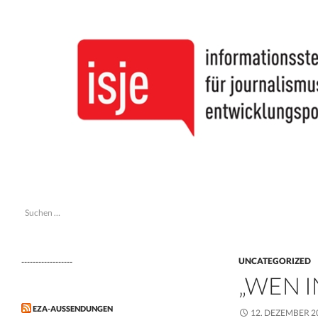
Suchen
isje
Suchen
informationsstelle journalismus &
nach:
entwicklungspolitik
UNCATEGORIZED
------------------
„WEN I
EZA-AUSSENDUNGEN
12. DEZEMBER 2