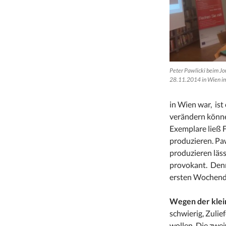
Peter Pawlicki beim J
28.11.2014 in Wien im 
in Wien war, ist
verändern könne
Exemplare ließ F
produzieren. Pa
produzieren läss
provokant. Denn
ersten Wochende
Wegen der klei
schwierig, Zulie
wollen. Die zwei