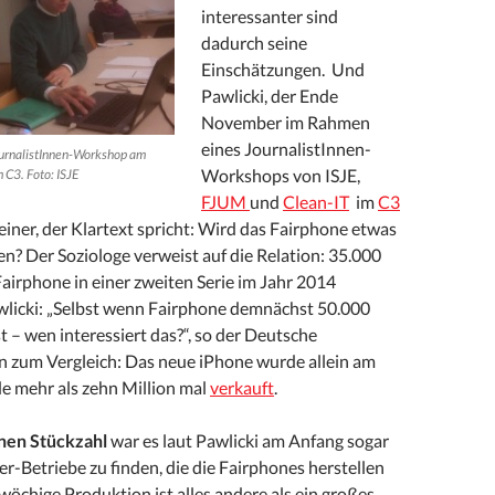
interessanter sind
dadurch seine
Einschätzungen. Und
Pawlicki, der Ende
November im Rahmen
eines JournalistInnen-
ournalistInnen-Workshop am
Workshops von ISJE,
C3. Foto: ISJE
FJUM
und
Clean-IT
im
C3
 einer, der Klartext spricht: Wird das Fairphone etwas
n? Der Soziologe verweist auf die Relation: 35.000
airphone in einer zweiten Serie im Jahr 2014
wlicki: „Selbst wenn Fairphone demnächst 50.000
t – wen interessiert das?“, so der Deutsche
 zum Vergleich: Das neue iPhone wurde allein am
 mehr als zehn Million mal
verkauft
.
nen Stückzahl
war es laut Pawlicki am Anfang sogar
fer-Betriebe zu finden, die die Fairphones herstellen
wöchige Produktion ist alles andere als ein großes