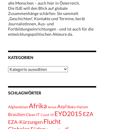
alle Menschen – auch hier in Österreich.
Die ISJE will den Blick auf globale
Zusammenhänge schärfen: Sie sammelt
„Geschichten“, Kontakte und Termine, berät
JournalistInnen, Aus- und
Fortbildungseinrichtungen - und ist auch für die
entwicklungspolitischen Akteure da.
KATEGORIEN
Kategorien
SCHLAGWÖRTER
Afrika
Asyl
Afghanistan
Boko Haram
Armut
EYD2015
EZA
Brasilien
Clean IT
Covid-19
Flucht
EZA-Kürzungen
Globaler Süden