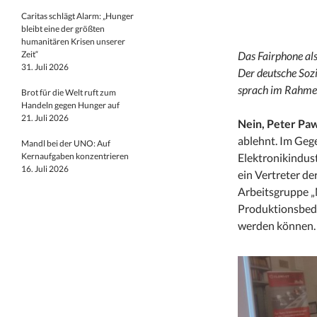
Caritas schlägt Alarm: „Hunger
bleibt eine der größten
humanitären Krisen unserer
Zeit“
Das Fairphone als
31. Juli 2026
Der deutsche Sozi
sprach im Rahmen
Brot für die Welt ruft zum
Handeln gegen Hunger auf
21. Juli 2026
Nein, Peter Pawl
ablehnt. Im Gege
Mandl bei der UNO: Auf
Kernaufgaben konzentrieren
Elektronikindust
16. Juli 2026
ein Vertreter de
Arbeitsgruppe „M
Produktionsbedi
werden können.