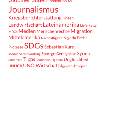
IS
Innovation
Journalismus
Kriegsberichterstattung
Krisen
Lateinamerika
Landwirtschaft
Lieferkette
Medien
Migration
Menschenrechte
MDGs
Mittelamerika
Nigeria
Preise
Nachhaltigkeit
SDGs
Sebastian Kurz
Proteste
Syrien
Sportgroßereignisse
soziale Verantwortung
Tipps
Ungleichheit
Südafrika
Tourismus
Uganda
UNO
Wirtschaft
UNHCR
Ägypten
Äthiopien