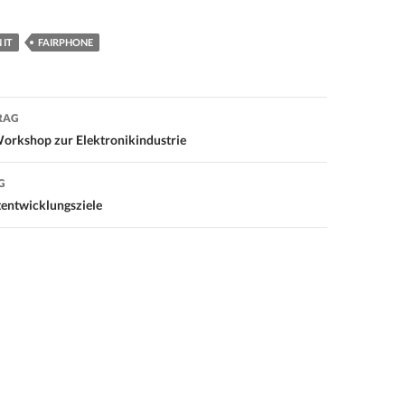
 IT
FAIRPHONE
RAG
on
Workshop zur Elektronikindustrie
G
tentwicklungsziele