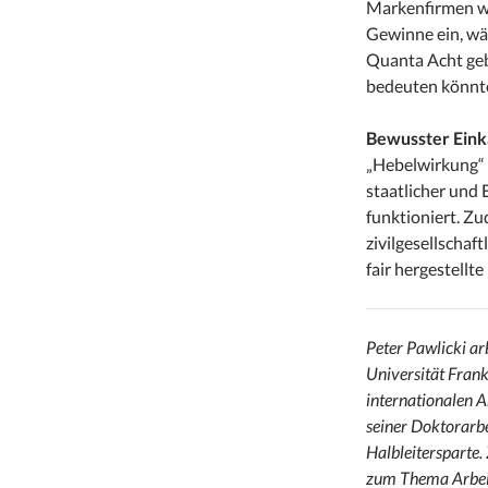
Markenfirmen wi
Gewinne ein, wä
Quanta Acht gebe
bedeuten könnte
Bewusster Eink
„Hebelwirkung“ 
staatlicher und
funktioniert. Z
zivilgesellschaft
fair hergestellte
Peter Pawlicki arb
Universität Fran
internationalen A
seiner Doktorarbe
Halbleitersparte. 
zum Thema Arbeit 