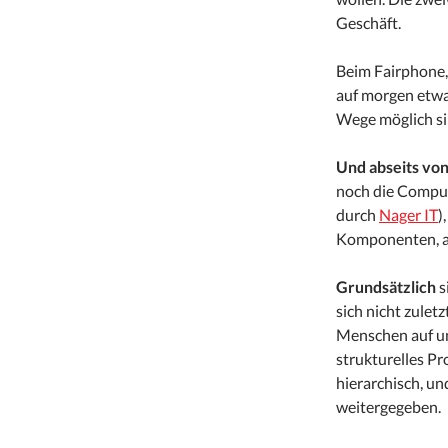
Geschäft.
Beim Fairphone, 
auf morgen etwa
Wege möglich si
Und abseits vo
noch die Comput
durch
Nager IT
)
Komponenten, a
Grundsätzlich
s
sich nicht zuletz
Menschen auf un
strukturelles Pr
hierarchisch, u
weitergegeben.