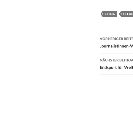
CHINA
CLEAN
Beitrags-
VORHERIGER BEIT
Navigati
JournalistInnen-
NÄCHSTER BEITRA
Endspurt für Wel