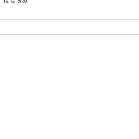
16. Juli 2026
Stolz präsentiert von WordPress