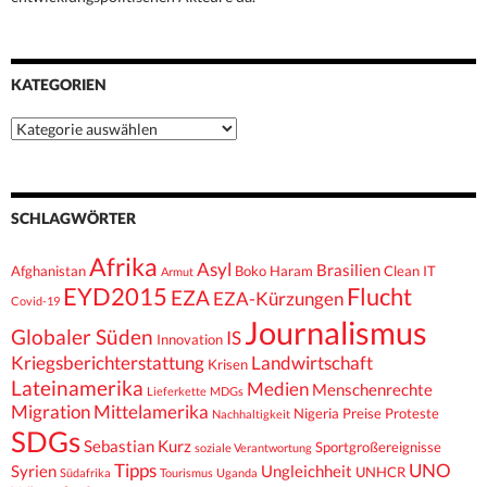
KATEGORIEN
Kategorien
SCHLAGWÖRTER
Afrika
Asyl
Brasilien
Afghanistan
Boko Haram
Clean IT
Armut
EYD2015
Flucht
EZA
EZA-Kürzungen
Covid-19
Journalismus
Globaler Süden
IS
Innovation
Kriegsberichterstattung
Landwirtschaft
Krisen
Lateinamerika
Medien
Menschenrechte
Lieferkette
MDGs
Migration
Mittelamerika
Nigeria
Preise
Proteste
Nachhaltigkeit
SDGs
Sebastian Kurz
Sportgroßereignisse
soziale Verantwortung
Tipps
UNO
Syrien
Ungleichheit
UNHCR
Südafrika
Tourismus
Uganda