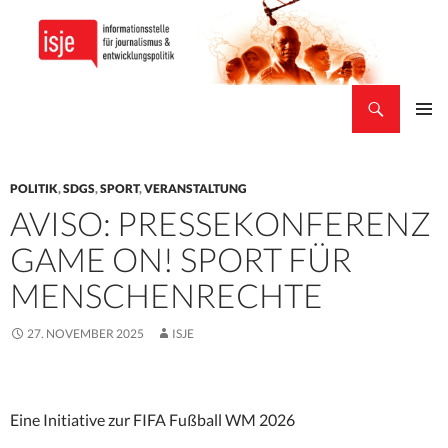
Suchen
isje
ZUM
PRIMÄR
INHALT
MENÜ
SPRINGEN
POLITIK
,
SDGS
,
SPORT
,
VERANSTALTUNG
AVISO: PRESSEKONFERENZ
GAME ON! SPORT FÜR
MENSCHENRECHTE
27. NOVEMBER 2025
ISJE
Eine Initiative zur FIFA Fußball WM 2026