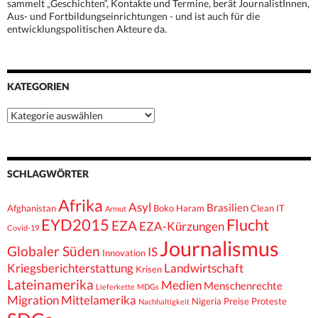
sammelt „Geschichten“, Kontakte und Termine, berät JournalistInnen,
Aus- und Fortbildungseinrichtungen - und ist auch für die
entwicklungspolitischen Akteure da.
KATEGORIEN
Kategorien
SCHLAGWÖRTER
Afrika
Asyl
Brasilien
Afghanistan
Boko Haram
Clean IT
Armut
EYD2015
Flucht
EZA
EZA-Kürzungen
Covid-19
Journalismus
Globaler Süden
IS
Innovation
Kriegsberichterstattung
Landwirtschaft
Krisen
Lateinamerika
Medien
Menschenrechte
Lieferkette
MDGs
Migration
Mittelamerika
Nigeria
Preise
Proteste
Nachhaltigkeit