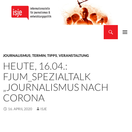
Suchen
isje
ZUM
PRIMÄR
INHALT
MENÜ
SPRINGEN
JOURNALISMUS
,
TERMIN
,
TIPPS
,
VERANSTALTUNG
HEUTE, 16.04.:
FJUM_SPEZIALTALK
„JOURNALISMUS NACH
CORONA
16. APRIL 2020
ISJE