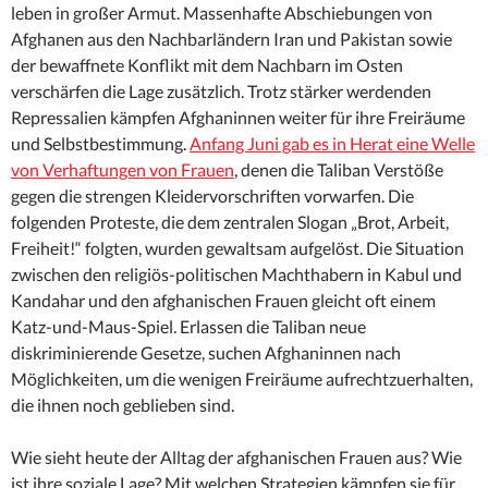
leben in großer Armut. Massenhafte Abschiebungen von
Afghanen aus den Nachbarländern Iran und Pakistan sowie
der bewaffnete Konflikt mit dem Nachbarn im Osten
verschärfen die Lage zusätzlich. Trotz stärker werdenden
Repressalien kämpfen Afghaninnen weiter für ihre Freiräume
und Selbstbestimmung.
Anfang Juni gab es in Herat eine Welle
von Verhaftungen von Frauen
, denen die Taliban Verstöße
gegen die strengen Kleidervorschriften vorwarfen. Die
folgenden Proteste, die dem zentralen Slogan „Brot, Arbeit,
Freiheit!“ folgten, wurden gewaltsam aufgelöst. Die Situation
zwischen den religiös-politischen Machthabern in Kabul und
Kandahar und den afghanischen Frauen gleicht oft einem
Katz-und-Maus-Spiel. Erlassen die Taliban neue
diskriminierende Gesetze, suchen Afghaninnen nach
Möglichkeiten, um die wenigen Freiräume aufrechtzuerhalten,
die ihnen noch geblieben sind.
Wie sieht heute der Alltag der afghanischen Frauen aus? Wie
ist ihre soziale Lage? Mit welchen Strategien kämpfen sie für