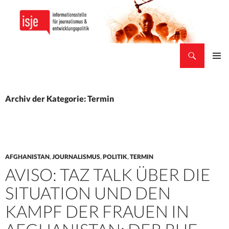
Suchen
isje
ZUM
PRIMÄR
INHALT
MENÜ
SPRINGEN
Archiv der Kategorie: Termin
AFGHANISTAN
,
JOURNALISMUS
,
POLITIK
,
TERMIN
AVISO: TAZ TALK ÜBER DIE
SITUATION UND DEN
KAMPF DER FRAUEN IN