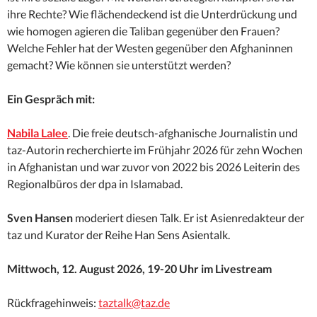
ihre Rechte? Wie flächendeckend ist die Unterdrückung und
wie homogen agieren die Taliban gegenüber den Frauen?
Welche Fehler hat der Westen gegenüber den Afghaninnen
gemacht? Wie können sie unterstützt werden?
Ein Gespräch mit:
Nabila Lalee
. Die freie deutsch-afghanische Journalistin und
taz-Autorin recherchierte im Frühjahr 2026 für zehn Wochen
in Afghanistan und war zuvor von 2022 bis 2026 Leiterin des
Regionalbüros der dpa in Islamabad.
Sven Hansen
moderiert diesen Talk. Er ist Asienredakteur der
taz und Kurator der Reihe Han Sens Asientalk.
Mittwoch
,
1
2
.
August
202
6
,
19-
20
Uhr im Livestream
Rückfragehinweis:
taztalk@taz.de