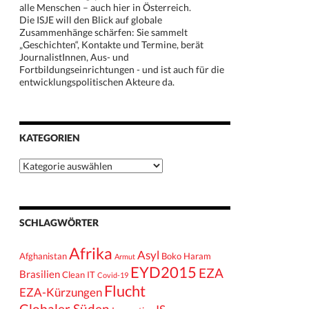
alle Menschen – auch hier in Österreich.
Die ISJE will den Blick auf globale
Zusammenhänge schärfen: Sie sammelt
„Geschichten“, Kontakte und Termine, berät
JournalistInnen, Aus- und
Fortbildungseinrichtungen - und ist auch für die
entwicklungspolitischen Akteure da.
KATEGORIEN
Kategorien
SCHLAGWÖRTER
Afrika
Asyl
Afghanistan
Boko Haram
Armut
EYD2015
EZA
Brasilien
Clean IT
Covid-19
Flucht
EZA-Kürzungen
Globaler Süden