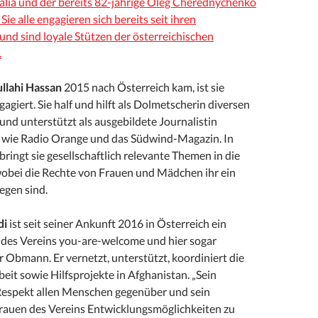
lia und der bereits 82-jährige Oleg Cherednychenko
Sie alle engagieren sich bereits seit ihren
nd sind loyale Stützen der österreichischen
.
llahi Hassan
2015 nach Österreich kam, ist sie
agiert. Sie half und hilft als Dolmetscherin diversen
nd unterstützt als ausgebildete Journalistin
 wie Radio Orange und das Südwind-Magazin. In
bringt sie gesellschaftlich relevante Themen in die
 wobei die Rechte von Frauen und Mädchen ihr ein
egen sind.
di
ist seit seiner Ankunft 2016 in Österreich ein
l des Vereins you-are-welcome und hier sogar
r Obmann. Er vernetzt, unterstützt, koordiniert die
beit sowie Hilfsprojekte in Afghanistan. „Sein
Respekt allen Menschen gegenüber und sein
auen des Vereins Entwicklungsmöglichkeiten zu