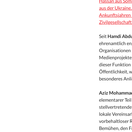
Hassan aus Soma
aus der Ukraine. 
Ankunftsjahren u
Zivilgesellschaft
Seit
Hamdi Abdu
ehrenamtlich eng
Organisationen u
Medienprojekte
dieser Funktion 
Öffentlichkeit,
besonderes Anli
Aziz Mohamma
elementarer Tei
stellvertretende
lokale Vereinsar
vorbehaltloser 
Bemühen, den Fr