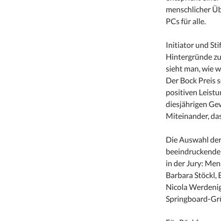
menschlicher Üb
PCs für alle.
Initiator und Sti
Hintergründe zum
sieht man, wie wi
Der Bock Preis s
positiven Leist
diesjährigen Gew
Miteinander, das
Die Auswahl der
beeindruckenden
in der Jury: Me
Barbara Stöckl,
Nicola Werdenig
Springboard-Grü