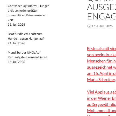
AUSGE
Caritas schlägt Alarm: „Hunger
bleibt eine der größten
ENGA
humanitären Krisen unserer
Zeit“
31. Juli 2026
17. APRIL 2026
Brot für die Welt ruft zum
Handeln gegen Hunger auf
21. Juli 2026
Erstmals mit vie
Mandl bei der UNO: Auf
von beeindrucke
Kernaufgaben konzentrieren
Menschen für ih
16. Juli 2026
ausgezeichnet w
am 16. April in
Maria Schreiner,
Viel Applaus gab
in der Wiener B
außergewöhnlic
Mohammadi und 