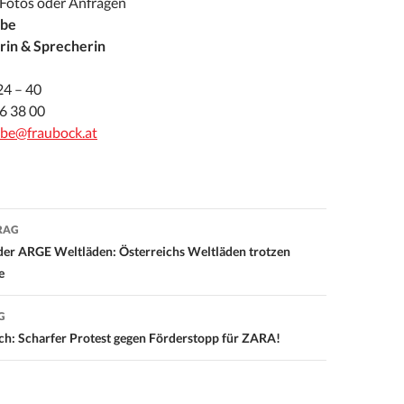
 Fotos oder Anfragen
ebe
rin & Sprecherin
24 – 40
6 38 00
be@fraubock.at
RAG
on
der ARGE Weltläden: Österreichs Weltläden trotzen
e
G
h: Scharfer Protest gegen Förderstopp für ZARA!