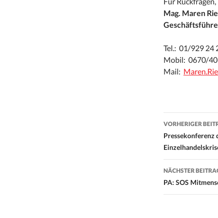
Für Rückfragen,
Mag. Maren Ri
Geschäftsführe
Tel.: 01/929 24 
Mobil: 0670/40
Mail:
Maren.Rie
Beitrags-
VORHERIGER BEIT
Navigati
Pressekonferenz 
Einzelhandelskris
NÄCHSTER BEITRA
PA: SOS Mitmensc