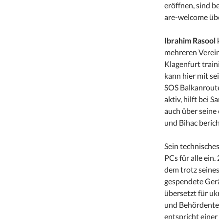
eröffnen, sind 
are-welcome übe
Ibrahim Rasool
mehreren Verein
Klagenfurt trai
kann hier mit se
SOS Balkanroute 
aktiv, hilft bei
auch über seine
und Bihac berich
Sein technische
PCs für alle ein.
dem trotz seine
gespendete Gerät
übersetzt für uk
und Behördenter
entspricht einer 