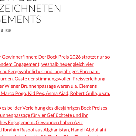
ZEICHNETEN
GEMENTS
ISJE
r Gewinner*innen: Der Bock Preis 2026 strotzt nur so
ndem Engagement, weshalb heuer gleich vier
r außergewöhnliches und langjähriges Ehrenamt
urden. Gäste der stimmungsvollen Preisverleihung
 der Wiener Brunnenpassage waren u.a. Clemens
 Marco Pogo, Kid Pex, Asma Aiad, Robert Gulla, u.v.m.
 es bei der Verleihung des diesjährigen Bock Preises
runnenpassage für vier Geflüchtete und ihr
hes Engagement. Gewonnen haben Aziz
Ibrahim Rasool aus Afghanistan, Hamdi Abdullahi