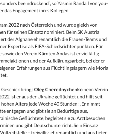
besonders beeindruckend“, so Yasmin Randall von you-
r das Engagement ihres Kollegen.
kam 2022 nach Österreich und wurde gleich von
en für seinen Einsatz nominiert. Beim SK Austria
niert der Afghane ehrenamtlich die Frauen-Teams und
iner Expertise als FIFA-Schiedsrichter punkten. Für
sowie den Verein Kärnten Andas ist er vielfältig
 Sammelaktionen und der Aufklärungsarbeit, bei der er
 eigenen Erfahrungen aus Flüchtlingslagern wie Moria
tet.
s Geschick bringt
Oleg Cherednychenko
beim Verein
 2022 ist er aus der Ukraine geflüchtet und hilft seit
s hohen Alters jede Woche 40 Stunden: „Er nimmt
e entgegen und gibt sie an Bedürftige aus,
rainische Geflüchtete, begleitet sie zu Arztbesuchen
minen und gibt Deutschunterricht. Sein Einsatz
Vollzeitstelle – freiwillig, ehrenamtlich und aus tiefer