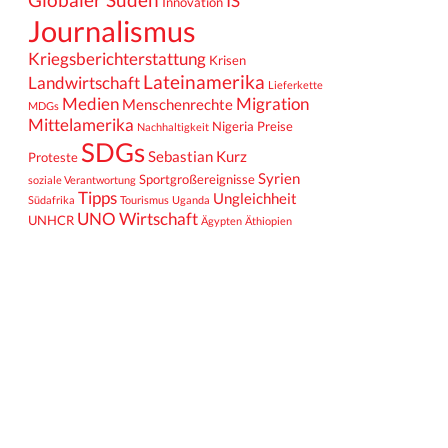
IS
Innovation
Journalismus
Kriegsberichterstattung
Krisen
Lateinamerika
Landwirtschaft
Lieferkette
Medien
Migration
Menschenrechte
MDGs
Mittelamerika
Nigeria
Preise
Nachhaltigkeit
SDGs
Sebastian Kurz
Proteste
Syrien
Sportgroßereignisse
soziale Verantwortung
Tipps
Ungleichheit
Südafrika
Tourismus
Uganda
UNO
Wirtschaft
UNHCR
Ägypten
Äthiopien