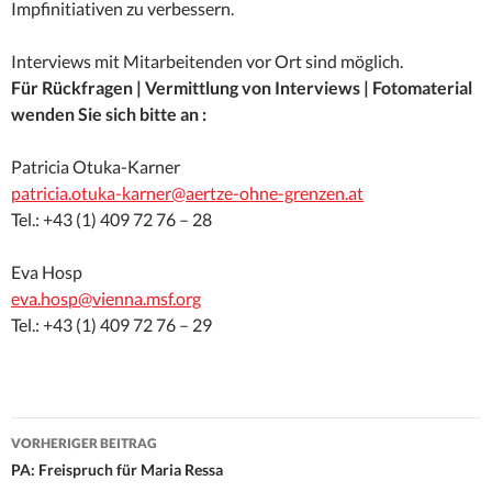
Impfinitiativen zu verbessern.
Interviews mit Mitarbeitenden vor Ort sind möglich.
Für Rückfragen | Vermittlung von Interviews | Fotomaterial
wenden Sie sich bitte an :
Patricia Otuka-Karner
patricia.otuka-karner@aertze-ohne-grenzen.at
Tel.: +43 (1) 409 72 76 – 28
Eva Hosp
eva.hosp@vienna.msf.org
Tel.: +43 (1) 409 72 76 – 29
Beitrags-
VORHERIGER BEITRAG
Navigation
PA: Freispruch für Maria Ressa