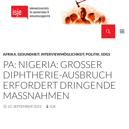
Suchen
isje
ZUM
PRIMÄR
INHALT
MENÜ
SPRINGEN
AFRIKA
,
GESUNDHEIT
,
INTERVIEWMÖGLICHKEIT
,
POLITIK
,
SDGS
PA: NIGERIA: GROSSER D
IPHTHERIE-AUSBRUCH E
RFORDERT DRINGENDE M
ASSNAHMEN
22. SEPTEMBER 2023
ISJE