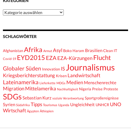
KATEGORIEN
Kategorien
SCHLAGWÖRTER
Afrika
Asyl
Brasilien
Afghanistan
Boko Haram
Clean IT
Armut
EYD2015
Flucht
EZA
EZA-Kürzungen
Covid-19
Journalismus
Globaler Süden
IS
Innovation
Kriegsberichterstattung
Landwirtschaft
Krisen
Lateinamerika
Medien
Menschenrechte
Lieferkette
MDGs
Migration
Mittelamerika
Nigeria
Preise
Proteste
Nachhaltigkeit
SDGs
Sebastian Kurz
Sportgroßereignisse
soziale Verantwortung
Tipps
UNO
Syrien
Ungleichheit
UNHCR
Südafrika
Tourismus
Uganda
Wirtschaft
Ägypten
Äthiopien