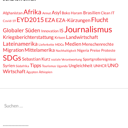
Afrika
Asyl
Brasilien
Afghanistan
Boko Haram
Clean IT
Armut
EYD2015
Flucht
EZA
EZA-Kürzungen
Covid-19
Journalismus
Globaler Süden
IS
Innovation
Kriegsberichterstattung
Landwirtschaft
Krisen
Lateinamerika
Medien
Menschenrechte
Lieferkette
MDGs
Migration
Mittelamerika
Nigeria
Preise
Proteste
Nachhaltigkeit
SDGs
Sebastian Kurz
Sportgroßereignisse
soziale Verantwortung
Tipps
UNO
Syrien
Ungleichheit
UNHCR
Südafrika
Tourismus
Uganda
Wirtschaft
Ägypten
Äthiopien
Suchen
nach:
------------------