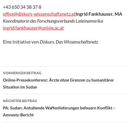
+43 650 34 38 37 8
office@diskurs-wissenschaftsnetz.at
Ingrid Fankhauser, MA
Koordinatorin des Forschungsverbunds Lateinamerika
ingrid.fankhauser@univie.ac.at
Eine Initiative von
Diskurs. Das Wissenschaftsnetz
Beitrags-
VORHERIGER BEITRAG
Navigation
Online-Pressekonferenz: Ärzte ohne Grenzen zu humanitärer
Situation im Sudan
NÄCHSTER BEITRAG
PA: Sudan: Anhaltende Waffenlieferungen befeuern Konflikt –
Amnesty-Bericht