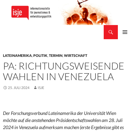
Suchen
isje
ZUM
PRIMÄR
INHALT
MENÜ
SPRINGEN
LATEINAMERIKA
,
POLITIK
,
TERMIN
,
WIRTSCHAFT
PA: RICHTUNGSWEISENDE
WAHLEN IN VENEZUELA
25. JULI 2024
ISJE
Der Forschungsverbund Lateinamerika der Universität Wien
möchte auf die anstehenden Präsidentschaftswahlen am 28. Juli
2024 in Venezuela aufmerksam machen (erste Ergebnisse gibt es