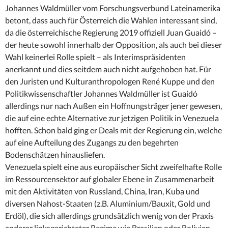
Johannes Waldmüller vom Forschungsverbund Lateinamerika
betont, dass auch für Österreich die Wahlen interessant sind,
da die österreichische Regierung 2019 offiziell Juan Guaidó –
der heute sowohl innerhalb der Opposition, als auch bei dieser
Wahl keinerlei Rolle spielt – als Interimspräsidenten
anerkannt und dies seitdem auch nicht aufgehoben hat. Für
den Juristen und Kulturanthropologen René Kuppe und den
Politikwissenschaftler Johannes Waldmüller ist Guaidó
allerdings nur nach Außen ein Hoffnungsträger jener gewesen,
die auf eine echte Alternative zur jetzigen Politik in Venezuela
hofften. Schon bald ging er Deals mit der Regierung ein, welche
auf eine Aufteilung des Zugangs zu den begehrten
Bodenschätzen hinausliefen.
Venezuela spielt eine aus europäischer Sicht zweifelhafte Rolle
im Ressourcensektor auf globaler Ebene in Zusammenarbeit
mit den Aktivitäten von Russland, China, Iran, Kuba und
diversen Nahost-Staaten (z.B. Aluminium/Bauxit, Gold und
Erdöl), die sich allerdings grundsätzlich wenig von der Praxis
anderer linksgerichteter Regime wie Brasilien oder Bolivien