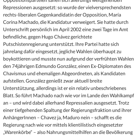
Repressionen ausgesetzt: so wurde der vielversprechendsten
rechts-liberalen Gegenkandidatin der Opposition, María
Corina Machado, die Kandidatur verweigert. Sie hatte durch
Unterschrift persönlich im April 2002 eine zwei Tage im Amt
befindliche, gegen Hugo Chávez gerichtete
Putschistenregierung unterstützt. Ihre Partei hatte sich
jahrelang dafür eingesetzt, jegliche Wahlen überhaupt zu
boykottieren und musste nun aufgrund der verfrühten Wahlen
den 74jährigen Edmundo González, einen Ex-Diplomaten des
Chavismus und ehemaligen Abgeordneten, als Kandidaten
aufstellen. González genießt zwar aktuell breite
Unterstützung, allerdings ist er ein relativ unbeschriebenes
Blatt. So führt Machado nach wie vor im Lande den Wahlkampf
an – und wird dabei allerhand Repressalien ausgesetzt. Trotz
einer tiefgehenden Spaltung der Regierungsfraktion und ihrer
AnhängerInnen – Chavez ja, Maduro nein – schafft es die
Regierung nach wie vor mittels klientilistisch eingesetzter
„Warenkörbe“ – also Nahrungsmittelhilfen an die Bevölkerung