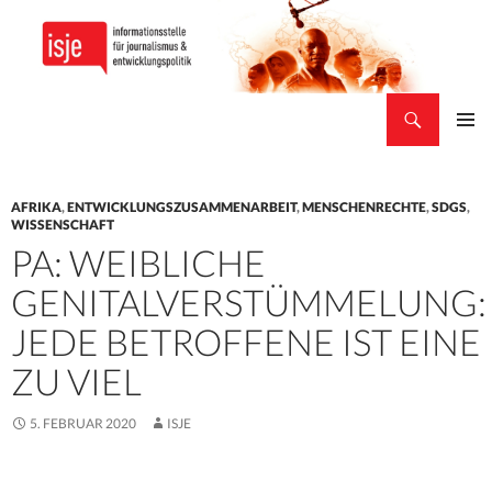
Suchen
isje
ZUM
PRIMÄR
INHALT
MENÜ
SPRINGEN
AFRIKA
,
ENTWICKLUNGSZUSAMMENARBEIT
,
MENSCHENRECHTE
,
SDGS
,
WISSENSCHAFT
PA: WEIBLICHE
GENITALVERSTÜMMELUNG:
JEDE BETROFFENE IST EINE
ZU VIEL
5. FEBRUAR 2020
ISJE