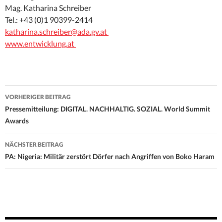
Mag. Katharina Schreiber
Tel.: +43 (0)1 90399-2414
katharina.schreiber@ada.gv.at
www.entwicklung.at
Beitrags-
VORHERIGER BEITRAG
Navigation
Pressemitteilung: DIGITAL. NACHHALTIG. SOZIAL. World Summit
Awards
NÄCHSTER BEITRAG
PA: Nigeria: Militär zerstört Dörfer nach Angriffen von Boko Haram