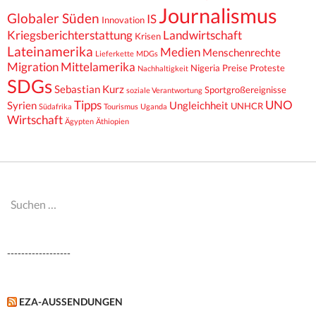
Journalismus
Globaler Süden
IS
Innovation
Kriegsberichterstattung
Landwirtschaft
Krisen
Lateinamerika
Medien
Menschenrechte
Lieferkette
MDGs
Migration
Mittelamerika
Nigeria
Preise
Proteste
Nachhaltigkeit
SDGs
Sebastian Kurz
Sportgroßereignisse
soziale Verantwortung
Tipps
UNO
Syrien
Ungleichheit
UNHCR
Südafrika
Tourismus
Uganda
Wirtschaft
Ägypten
Äthiopien
Suchen
nach:
------------------
EZA-AUSSENDUNGEN