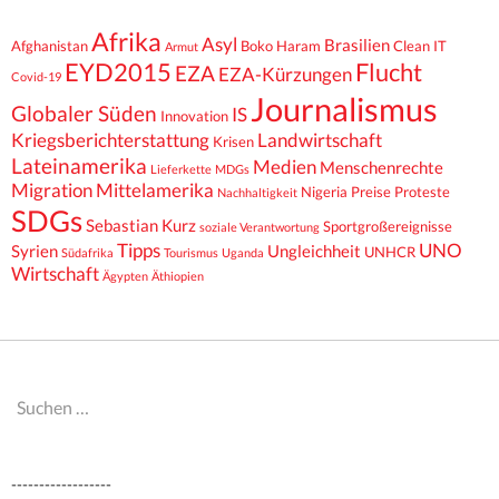
Afrika
Asyl
Brasilien
Afghanistan
Boko Haram
Clean IT
Armut
EYD2015
Flucht
EZA
EZA-Kürzungen
Covid-19
Journalismus
Globaler Süden
IS
Innovation
Kriegsberichterstattung
Landwirtschaft
Krisen
Lateinamerika
Medien
Menschenrechte
Lieferkette
MDGs
Migration
Mittelamerika
Nigeria
Preise
Proteste
Nachhaltigkeit
SDGs
Sebastian Kurz
Sportgroßereignisse
soziale Verantwortung
Tipps
UNO
Syrien
Ungleichheit
UNHCR
Südafrika
Tourismus
Uganda
Wirtschaft
Ägypten
Äthiopien
Suchen
nach:
------------------