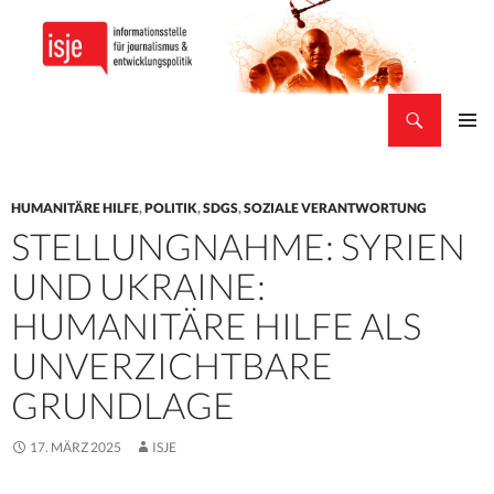
Suchen
isje
ZUM
PRIMÄR
INHALT
MENÜ
SPRINGEN
HUMANITÄRE HILFE
,
POLITIK
,
SDGS
,
SOZIALE VERANTWORTUNG
STELLUNGNAHME: SYRIEN
UND UKRAINE:
HUMANITÄRE HILFE ALS
UNVERZICHTBARE
GRUNDLAGE
17. MÄRZ 2025
ISJE