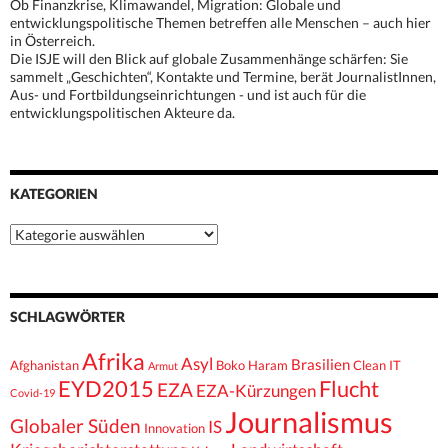
Ob Finanzkrise, Klimawandel, Migration: Globale und
entwicklungspolitische Themen betreffen alle Menschen – auch hier
in Österreich.
Die ISJE will den Blick auf globale Zusammenhänge schärfen: Sie
sammelt „Geschichten“, Kontakte und Termine, berät JournalistInnen,
Aus- und Fortbildungseinrichtungen - und ist auch für die
entwicklungspolitischen Akteure da.
KATEGORIEN
Kategorien
SCHLAGWÖRTER
Afrika
Asyl
Brasilien
Afghanistan
Boko Haram
Clean IT
Armut
EYD2015
Flucht
EZA
EZA-Kürzungen
Covid-19
Journalismus
Globaler Süden
IS
Innovation