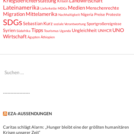
Kriegsberichterstattung
Landwirtschaft
Krisen
Lateinamerika
Medien
Menschenrechte
Lieferkette
MDGs
Migration
Mittelamerika
Nigeria
Preise
Proteste
Nachhaltigkeit
SDGs
Sebastian Kurz
Sportgroßereignisse
soziale Verantwortung
Tipps
UNO
Syrien
Ungleichheit
UNHCR
Südafrika
Tourismus
Uganda
Wirtschaft
Ägypten
Äthiopien
Suchen
nach:
------------------
EZA-AUSSENDUNGEN
Caritas schlägt Alarm: „Hunger bleibt eine der größten humanitären
Krisen unserer Zeit“