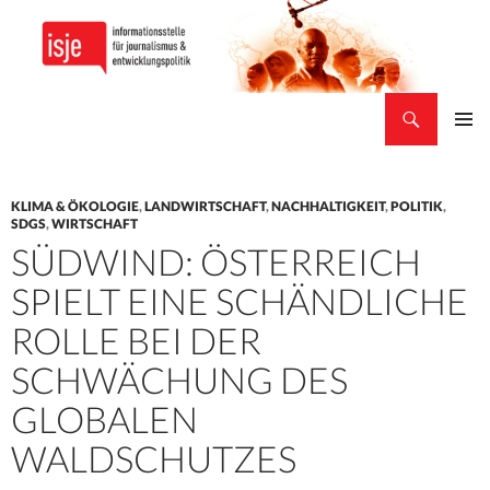
Suchen
isje
ZUM
PRIMÄR
INHALT
MENÜ
SPRINGEN
KLIMA & ÖKOLOGIE
,
LANDWIRTSCHAFT
,
NACHHALTIGKEIT
,
POLITIK
,
SDGS
,
WIRTSCHAFT
SÜDWIND: ÖSTERREICH
SPIELT EINE SCHÄNDLICHE
ROLLE BEI DER
SCHWÄCHUNG DES
GLOBALEN
WALDSCHUTZES